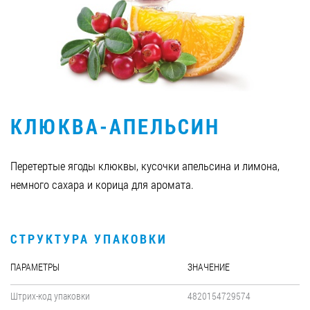
Вакансии
ЗАКАЗАТЬ ПРОДУКЦИЮ «РУДЬ»:
КЛЮКВА-АПЕЛЬСИН
СТАТЬ ПАРТНЕРОМ
0412 48 28 17
Перетертые ягоды клюквы, кусочки апельсина и лимона,
0412 42 29 23
немного сахара и корица для аромата.
СТРУКТУРА УПАКОВКИ
ПАРАМЕТРЫ
ЗНАЧЕНИЕ
Штрих-код упаковки
4820154729574