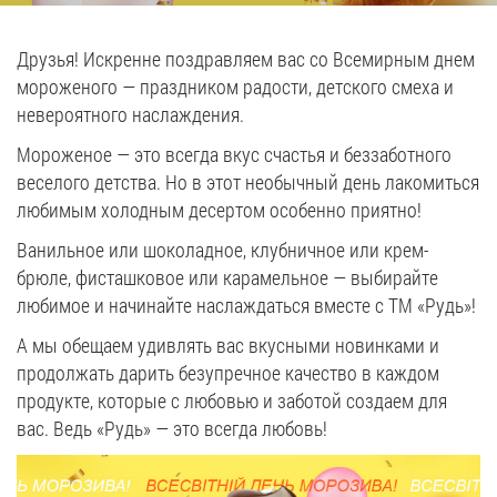
Вакансии
Друзья! Искренне поздравляем вас со Всемирным днем
мороженого — праздником радости, детского смеха и
ЗАКАЗАТЬ ПРОДУКЦИЮ «РУДЬ»:
невероятного наслаждения.
Мороженое — это всегда вкус счастья и беззаботного
веселого детства. Но в этот необычный день лакомиться
СТАТЬ ПАРТНЕРОМ
любимым холодным десертом особенно приятно!
Ванильное или шоколадное, клубничное или крем-
0412 48 28 17
брюле, фисташковое или карамельное — выбирайте
0412 42 29 23
любимое и начинайте наслаждаться вместе с ТМ «Рудь»!
А мы обещаем удивлять вас вкусными новинками и
продолжать дарить безупречное качество в каждом
продукте, которые с любовью и заботой создаем для
вас. Ведь «Рудь» — это всегда любовь!