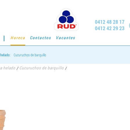
0412 48 28 17
0412 42 29 23
Horeca
Contactos
Vacantes
 helado:
Cucuruchos de barquillo
ra helado
Cucuruchos de barquillo
/
/