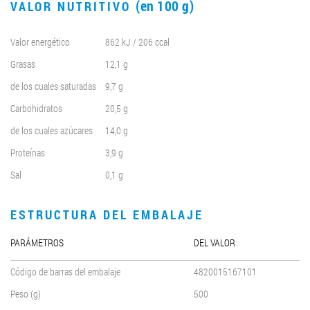
(en 100 g)
VALOR NUTRITIVO
Valor energético
862 kJ / 206 ccal
Grasas
12,1 g
de los cuales saturadas
9,7 g
Carbohidratos
20,5 g
de los cuales azúcares
14,0 g
Proteínas
3,9 g
Sal
0,1 g
ESTRUCTURA DEL EMBALAJE
PARÁMETROS
DEL VALOR
Código de barras del embalaje
4820015167101
Peso (g)
500