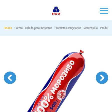
ES
Helado
Horeca
Helado para mascotas
Productos congelados
Mantequilla
Productos
MARCAS
PRODUCCIÓN
EMPRESA
Horeca
Contactos
Vacantes
PEDIR PRODUCTOS "RUD":