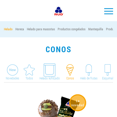
ES
Helado
Horeca
Helado para mascotas
Productos congelados
Mantequilla
Producto
MARCAS
PRODUCCIÓN
CONOS
EMPRESA
Horeca
Contactos
Novedades
Todos
Helado liofilizado
Conos
Hielo de frutas
Esquimal
Vacantes
PEDIR PRODUCTOS "RUD":
La
novedad