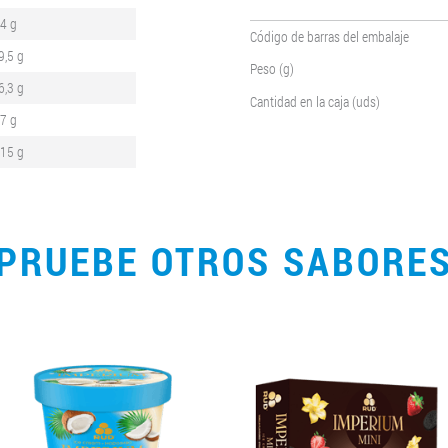
,4 g
Código de barras del embalaje
9,5 g
Peso (g)
6,3 g
Cantidad en la caja (uds)
,7 g
,15 g
PRUEBE OTROS SABORE