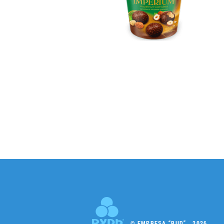
© EMPRESA “RUD” , 2026