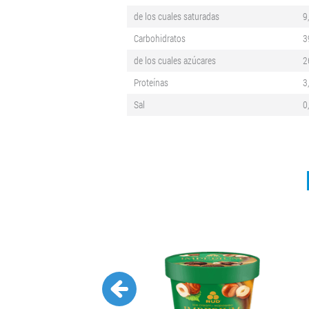
de los cuales saturadas
9
Carbohidratos
3
de los cuales azúcares
2
Proteínas
3
Sal
0