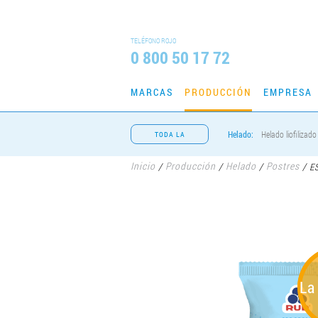
TELÉFONO ROJO
0 800 50 17 72
MARCAS
PRODUCCIÓN
EMPRESA
Helado:
Helado liofilizado
TODA LA
PRODUCCIÓN
Inicio
Producción
Helado
Postres
/
/
/
/
ES
La