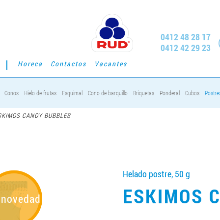
0412 48 28 17
0412 42 29 23
Horeca
Contactos
Vacantes
Conos
Hielo de frutas
Esquimal
Cono de barquillo
Briquetas
Ponderal
Cubos
Postre
KIMOS CANDY BUBBLES
Helado postre, 50 g
ESKIMOS 
 novedad