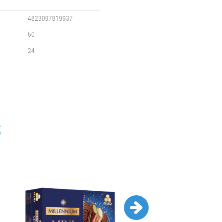
4823097819937
50
24
S