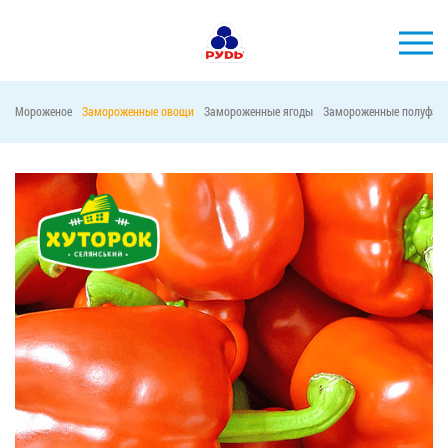
Мороженое
Замороженные овощи
Замороженные ягоды
Замороженные полуфаб
БРЕНДЫ
ПРОДУКЦИЯ
КОМПАНИЯ
ПОТРЕБИТЕЛЯМ
АКЦИИ
ПРЕСС-ЦЕНТР
ХОРЕКА
Тендерные закупки
Контакты