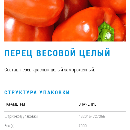
Вакансии
ЗАКАЗАТЬ ПРОДУКЦИЮ «РУДЬ»:
ПЕРЕЦ ВЕСОВОЙ ЦЕЛЫЙ
СТАТЬ ПАРТНЕРОМ
0412 48 28 17
Состав: перец красный целый замороженный.
0412 42 29 23
СТРУКТУРА УПАКОВКИ
ПАРАМЕТРЫ
ЗНАЧЕНИЕ
Штрих-код упаковки
4820154727365
Вес (г)
7000