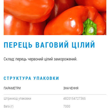
Вакансії
ЗАМОВИТИ ПРОДУКЦІЮ «РУДЬ»:
ПЕРЕЦЬ ВАГОВИЙ ЦІЛИЙ
СТАТИ ПАРТНЕРОМ
0412 48 28 17
Склад: перець червоний цілий заморожений.
0412 42 29 23
СТРУКТУРА УПАКОВКИ
ПАРАМЕТРИ
ЗНАЧЕННЯ
Штрихкод упаковки
4820154727365
Вага (г)
7000