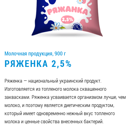
Вакансии
ЗАКАЗАТЬ ПРОДУКЦИЮ «РУДЬ»:
Молочная продукция, 900 г
СТАТЬ ПАРТНЕРОМ
РЯЖЕНКА 2,5%
0412 48 28 17
0412 42 29 23
Ряженка — национальный украинский продукт.
Изготовляется из топленого молока сквашенного
заквасками. Ряженка усваивается организмом лучше, чем
молоко, и поэтому является диетическим продуктом,
который имеет одновременно нежный вкус топленого
молока и ценные свойства внесенных бактерий.