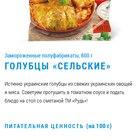
Вакансии
ЗАКАЗАТЬ ПРОДУКЦИЮ «РУДЬ»:
Замороженные полуфабрикаты, 800 г
СТАТЬ ПАРТНЕРОМ
ГОЛУБЦЫ «СЕЛЬСКИЕ»
0412 48 28 17
0412 42 29 23
Истинно украинские голубцы из свежих украинских овощей
и мяса. Советуем протушить в томатном соусе и подать
блюдо на стол со сметаной ТМ «Рудь»!
(на 100 г)
ПИТАТЕЛЬНАЯ ЦЕННОСТЬ