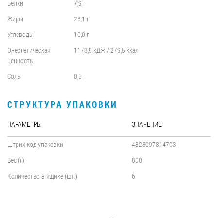
Белки
7,9 г
Жиры
23,1 г
Углеводы
10,0 г
Энергетическая
1173,9 кДж / 279,5 ккал
ценность
Соль
0,5 г
СТРУКТУРА УПАКОВКИ
ПАРАМЕТРЫ
ЗНАЧЕНИЕ
Штрих-код упаковки
4823097814703
Вес (г)
800
Количество в ящике (шт.)
6