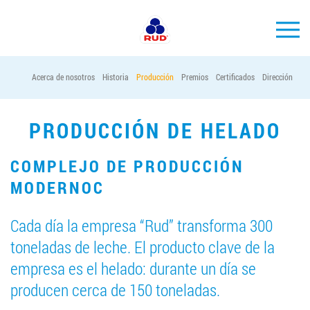
ES
Acerca de nosotros
Historia
Producción
Premios
Certificados
Dirección
MARCAS
PRODUCCIÓN
PRODUCCIÓN DE HELADO
EMPRESA
COMPLEJO DE PRODUCCIÓN
Horeca
MODERNOС
Contactos
Cada día la empresa “Rud” transforma 300
Vacantes
toneladas de leche. El producto clave de la
empresa es el helado: durante un día se
PEDIR PRODUCTOS "RUD":
producen cerca de 150 toneladas.