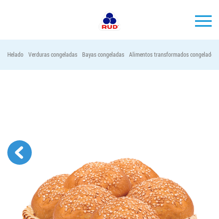
ES
Helado
Verduras congeladas
Bayas congeladas
Alimentos transformados congelados
MARCAS
PRODUCCIÓN
EMPRESA
Horeca
Contactos
Vacantes
PEDIR PRODUCTOS "RUD":