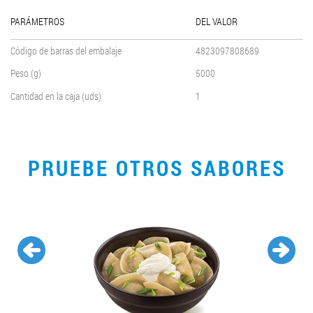
PARÁMETROS
DEL VALOR
Código de barras del embalaje
4823097808689
Peso (g)
5000
Cantidad en la caja (uds)
1
PRUEBE OTROS SABORES