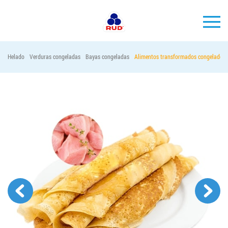
ES
Helado
Verduras congeladas
Bayas congeladas
Alimentos transformados congelados
MARCAS
PRODUCCIÓN
EMPRESA
Horeca
Contactos
Vacantes
PEDIR PRODUCTOS "RUD":