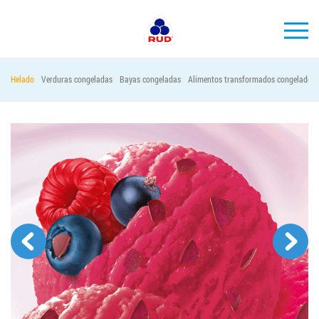
ES
Helado
Verduras congeladas
Bayas congeladas
Alimentos transformados congelados
MARCAS
PRODUCCIÓN
EMPRESA
Horeca
Contactos
Vacantes
PEDIR PRODUCTOS "RUD":