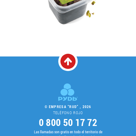
© EMPRESA “RUD” , 2026
TELÉFONO ROJO
0 800 50 17 72
Las llamadas son gratis en todo el territorio de