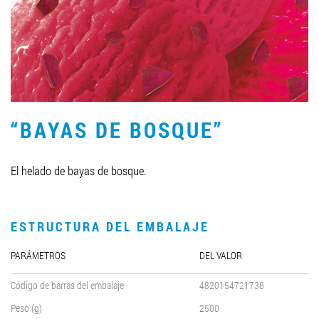
LLEGAR A SER SOCIO
0412 48 28 17
0412 42 29 23
“BAYAS DE BOSQUE”
El helado de bayas de bosque.
ESTRUCTURA DEL EMBALAJE
PARÁMETROS
DEL VALOR
Código de barras del embalaje
4820154721738
Peso (g)
2500