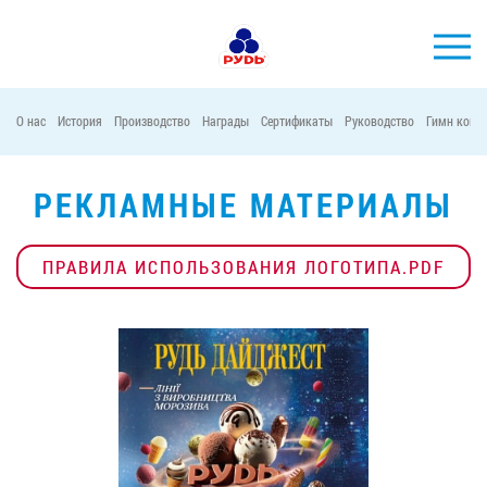
О нас
История
Производство
Награды
Сертификаты
Руководство
Гимн комп
БРЕНДЫ
ПРОДУКЦИЯ
РЕКЛАМНЫЕ МАТЕРИАЛЫ
КОМПАНИЯ
ПРАВИЛА ИСПОЛЬЗОВАНИЯ ЛОГОТИПА.PDF
ПОТРЕБИТЕЛЯМ
АКЦИИ
ПРЕСС-ЦЕНТР
ХОРЕКА
Тендерные закупки
Контакты