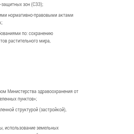
-защитных зон (СЗЗ);
ющими нормативно-правовыми актами
к;
бованиями по: сохранению
тов растительного мира,
зом Министерства здравоохранения от
еленных пунктов»;
енной структурой (застройкой),
ны, использование земельных