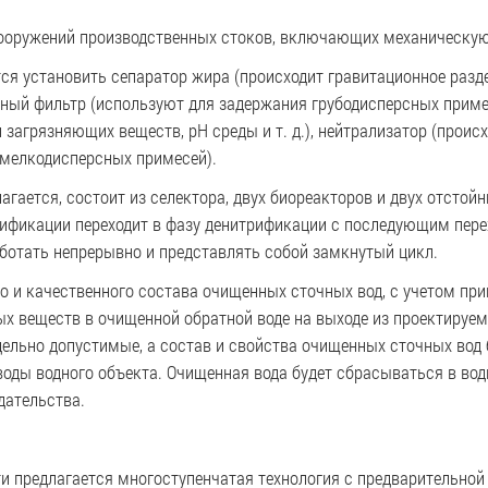
ооружений производственных стоков, включающих механическую
ся установить сепаратор жира (происходит гравитационное разд
нный фильтр (используют для задержания грубодисперсных примес
загрязняющих веществ, рН среды и т. д.), нейтрализатор (происх
 мелкодисперсных примесей).
агается, состоит из селектора, двух биореакторов и двух отстой
ификации переходит в фазу денитрификации с последующим пере
аботать непрерывно и представлять собой замкнутый цикл.
о и качественного состава очищенных сточных вод, с учетом при
х веществ в очищенной обратной воде на выходе из проектируем
дельно допустимые, а состав и свойства очищенных сточных вод
ды водного объекта. Очищенная вода будет сбрасываться в водн
дательства.
и предлагается многоступенчатая технология с предварительной 