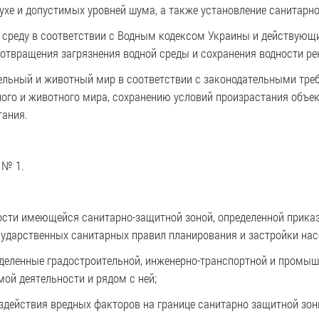
хе и допустимых уровней шума, а также установление санитарно
ю среду в соответствии с Водным кодексом Украины и действу
дотвращения загрязнения водной среды и сохранения водности ре
ельный и животный мир в соответствии с законодательными тре
ого и животного мира, сохранению условий произрастания объек
тания.
 № 1.
ости имеющейся санитарно-защитной зоной, определенной прика
сударственных санитарных правил планирования и застройки нас
деленные градостроительной, инженерно-транспортной и промышл
ой деятельности и рядом с ней;
здействия вредных факторов на границе санитарно защитной зо