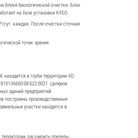
а блоке биологической очистки. Блок
аботает на базе установки КУБО.
/сут. каждая. После очистки сточная
огической точек зрения.
, находится в глуби территории АО
1810136600:08:022:0021. Целевое
ьных зданий предприятий
ов построены производственные
земельные участки находятся в
й территории, расширить пределы