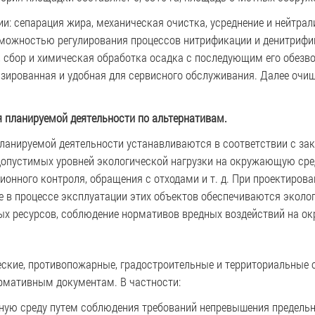
и: сепарация жира, механическая очистка, усреднение и нейтрал
озможностью регулирования процессов нитрификации и денитриф
л, сбор и химическая обработка осадка с последующим его обезв
зированная и удобная для сервисного обслуживания. Далее очищ
ия планируемой деятельности по альтернативам.
планируемой деятельности устанавливаются в соответствии с за
опустимых уровней экологической нагрузки на окружающую сред
ионного контроля, обращения с отходами и т. д. При проектирова
же в процессе эксплуатации этих объектов обеспечиваются эколо
ых ресурсов, соблюдение нормативов вредных воздействий на о
ческие, противопожарные, градостроительные и территориальные
рмативным документам. В частности:
шную среду путем соблюдения требований непревышения предель