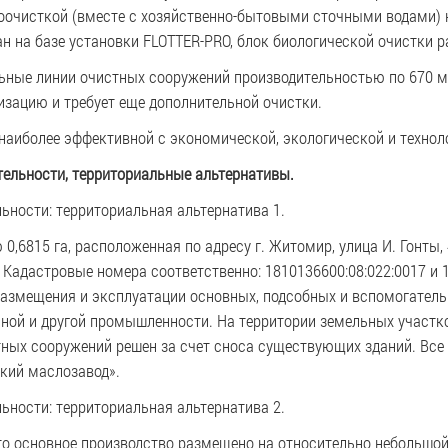
очисткой (вместе с хозяйственно-бытовыми сточными водами) н
н на базе установки FLOTTER-PRO, блок биологической очистки р
ьные линии очистных сооружений производительностью по 670 м³
изацию и требует еще дополнительной очистки.
 наиболее эффективной с экономической, экологической и технол
тельности, территориальные альтернативы.
ьности: территориальная альтернатива 1.
6815 га, расположенная по адресу г. Житомир, улица И. Гонты, 4
 Кадастровые номера соответственно: 1810136600:08:022:0017 и 
размещения и эксплуатации основных, подсобных и вспомогател
ой и другой промышленности. На территории земельных участк
ных сооружений решен за счет сноса существующих зданий. Все 
кий маслозавод».
ьности: территориальная альтернатива 2.
что основное производство размещено на относительно небольшо