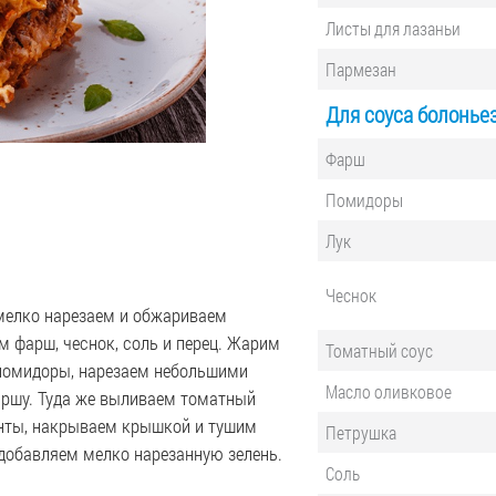
Листы для лазаньи
Пармезан
Для соуса болоньез
Фарш
Помидоры
Лук
Чеснок
 мелко нарезаем и обжариваем
м фарш, чеснок, соль и перец. Жарим
Томатный соус
 помидоры, нарезаем небольшими
Масло оливковое
аршу. Туда же выливаем томатный
нты, накрываем крышкой и тушим
Петрушка
 добавляем мелко нарезанную зелень.
Соль