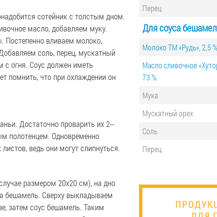
Перец
онадобится сотейник с толстым дном.
Для соуса бешамел
ливочное масло, добавляем муку.
. Постепенно вливаем молоко,
Молоко ТМ «Рудь», 2,5 
Добавляем соль, перец, мускатный
м с огня. Соус должен иметь
Масло сливочное «Хутор
т помнить, что при охлаждении он
73 %
Мука
Мускатный орех
аньи. Достаточно проварить их 2‒
Соль
ым полотенцем. Одновременно
 листов, ведь они могут слипнуться.
Перец
случае размером 20x20 см), на дно
са бешамель. Сверху выкладываем
ПРОДУК
зе, затем соус бешамель. Таким
ДЛЯ 