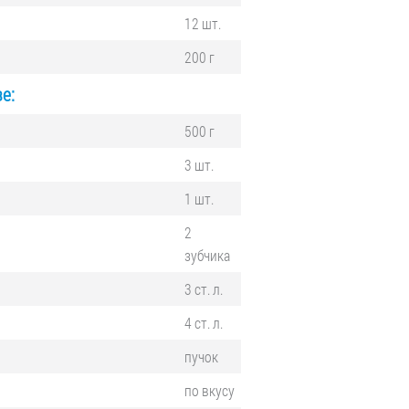
12 шт.
200 г
е:
500 г
3 шт.
1 шт.
2
зубчика
3 ст. л.
4 ст. л.
пучок
по вкусу