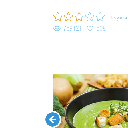
Текущий 
769121
508