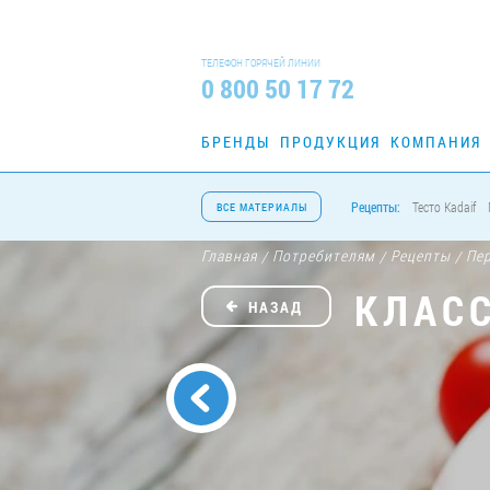
ТЕЛЕФОН ГОРЯЧЕЙ ЛИНИИ
0 800 50 17 72
БРЕНДЫ
ПРОДУКЦИЯ
КОМПАНИЯ
Рецепты:
Тесто Kadaif
ВСЕ МАТЕРИАЛЫ
Главная
Потребителям
Рецепты
Пе
/
/
/
КЛАСС
НАЗАД