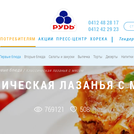
0412 48 28 17
СТ
0412 42 29 23
ПОТРЕБИТЕЛЯМ
АКЦИИ
ПРЕСС-ЦЕНТР
ХОРЕКА
Тенде
Первые блюда
Вторые блюда
Салаты и закуски
Выпечка
Торты
Десерты
Напитки
рвые блюда
/
Классическая лазанья с мясом
ИЧЕСКАЯ ЛАЗАНЬЯ С
769121
508