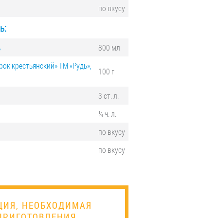
по вкусу
ь:
%
800 мл
ок крестьянский» ТМ «Рудь»,
100 г
3 ст. л.
¼ ч. л.
по вкусу
по вкусу
ЦИЯ, НЕОБХОДИМАЯ
ПРИГОТОВЛЕНИЯ