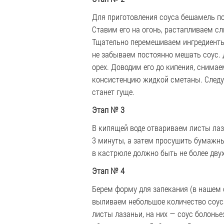
Для приготовления соуса бешамель п
Ставим его на огонь, растапливаем с
Тщательно перемешиваем ингредиенты
не забываем постоянно мешать соус. 
орех. Доводим его до кипения, снимае
консистенцию жидкой сметаны. Следуе
станет гуще.
Этап
№ 3
В кипящей воде отвариваем листы лаз
3 минуты, а затем просушить бумажн
в кастрюле должно быть не более двух
Этап
№ 4
Берем форму для запекания (в нашем 
выливаем небольшое количество соу
листы лазаньи, на них — соус болонье