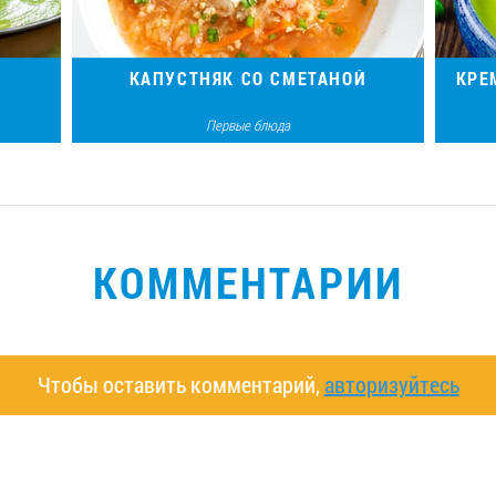
КАПУСТНЯК СО СМЕТАНОЙ
КРЕ
Первые блюда
 из
Наваристое первое блюдо с ярким
Лег
ыра.
ароматом и насыщенным глубоким
ку
вкусом.
КОММЕНТАРИИ
Чтобы оставить комментарий,
авторизуйтесь