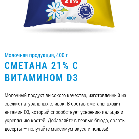
Вакансии
ЗАКАЗАТЬ ПРОДУКЦИЮ «РУДЬ»:
Молочная продукция, 400 г
СТАТЬ ПАРТНЕРОМ
СМЕТАНА 21% С
0412 48 28 17
ВИТАМИНОМ D3
0412 42 29 23
Молочный продукт высокого качества, изготовленный из
свежих натуральных сливок. В состав сметаны входит
витамин D3, который способствует усвоению кальция и
укреплению костей. Добавляйте в первые блюда, салаты,
десерты — получайте максимум вкуса и пользы!