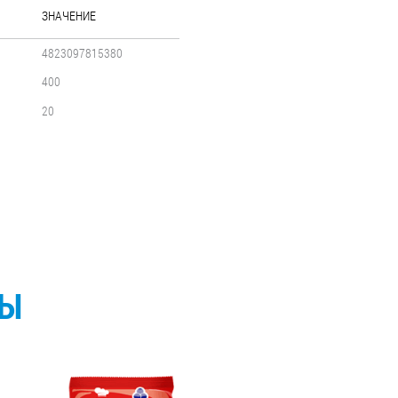
ЗНАЧЕНИЕ
4823097815380
400
20
СЫ