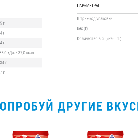
ПАРАМЕТРЫ
Штрих-код упаковки
,5 г
Вес (г)
,4 г
Количество в ящике (шт.)
,4 г
55,0 кДж / 37,0 ккал
,34 г
,7 г
ОПРОБУЙ ДРУГИЕ ВКУ