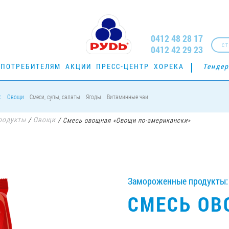
0412 48 28 17
СТ
0412 42 29 23
ПОТРЕБИТЕЛЯМ
АКЦИИ
ПРЕСС-ЦЕНТР
ХОРЕКА
Тенде
:
Овощи
Смеси, супы, салаты
Ягоды
Витаминные чаи
родукты
Овощи
/
/
Смесь овощная «Овощи по-американски»
Замороженные продукты: 
СМЕСЬ О