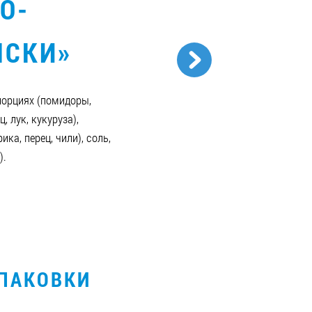
О-
НСКИ»
порциях (помидоры,
, лук, кукуруза),
ика, перец, чили), соль,
).
УПАКОВКИ