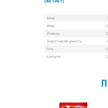
(на 100 г)
Белки
1
Жиры
0
Углеводы
5
Энергетическая ценность
1
Соль
0
Клетчатка
2
П