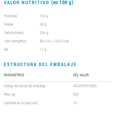
(en 100 g)
VALOR NUTRITIVO
Proteínas
10,4 g
Grasas
4,8 g
Carbohidratos
26,6 g
Valor energético
801,0 kJ / 192,0 ccal
Sal
1,7 g
ESTRUCTURA DEL EMBALAJE
PARÁMETROS
DEL VALOR
Código de barras del embalaje
4823097816882
Peso (g)
600
Cantidad en la caja (uds)
16