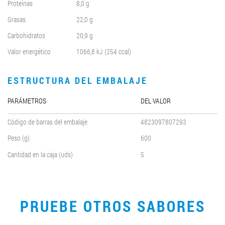
Proteínas
8,0 g
Grasas
22,0 g
Carbohidratos
20,9 g
Valor energético
1066,8 kJ (254 ccal)
ESTRUCTURA DEL EMBALAJE
PARÁMETROS
DEL VALOR
Código de barras del embalaje
4823097807293
Peso (g)
600
Cantidad en la caja (uds)
5
PRUEBE OTROS SABORES