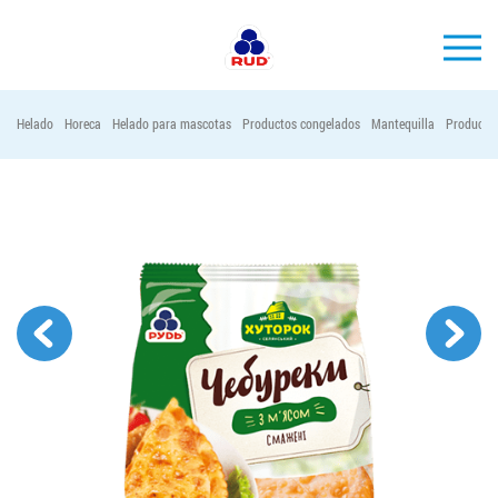
ES
Helado
Horeca
Helado para mascotas
Productos congelados
Mantequilla
Productos
MARCAS
PRODUCCIÓN
EMPRESA
Horeca
Contactos
Vacantes
PEDIR PRODUCTOS "RUD":