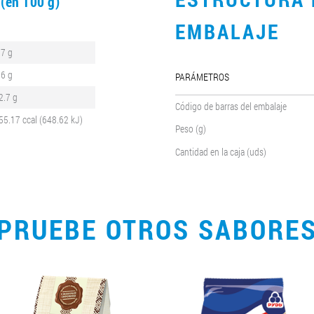
(en 100 g)
EMBALAJE
.7 g
.6 g
PARÁMETROS
2.7 g
Código de barras del embalaje
55.17 ccal (648.62 kJ)
Peso (g)
Cantidad en la caja (uds)
PRUEBE OTROS SABORE