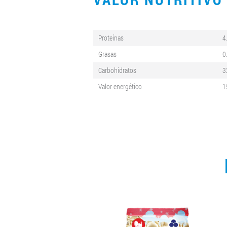
Proteínas
4
Grasas
0
Carbohidratos
3
Valor energético
1