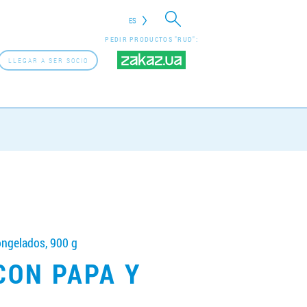
ES
PEDIR PRODUCTOS "RUD":
LLEGAR A SER SOCIO
ngelados, 900 g
CON PAPA Y