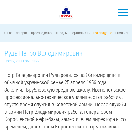
О нас
История
Производство
Награды
Сертификаты
Руководство
Гимн комп
БРЕНДЫ
Рудь Петро Володимирович
ПРОДУКЦИЯ
Президент компании
КОМПАНИЯ
ПОТРЕБИТЕЛЯМ
Пётр Владимирович Рудь родился на Житомирщине в
обычной украинской семье 25 апреля 1956 года.
АКЦИИ
Закончил Врублевскую среднюю школу, Иванопольское
ПРЕСС-ЦЕНТР
профессионально-техническое училище, стал рабочим,
спустя время служил в Советской армии. После службы
ХОРЕКА
в армии Петр Владимирович работал оператором
Коростенской нефтебазы, заместителем директора и, со
Тендерные закупки
временем, директором Коростенского гормолзавода
Контакты