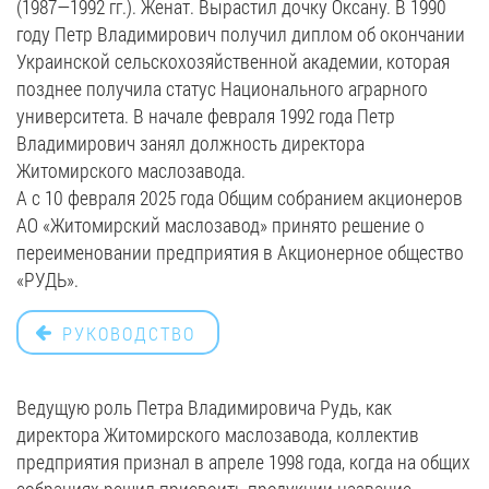
(1987—1992 гг.). Женат. Вырастил дочку Оксану. В 1990
году Петр Владимирович получил диплом об окончании
Вакансии
Украинской сельскохозяйственной академии, которая
позднее получила статус Национального аграрного
ЗАКАЗАТЬ ПРОДУКЦИЮ «РУДЬ»:
университета. В начале февраля 1992 года Петр
Владимирович занял должность директора
Житомирского маслозавода.
А с 10 февраля 2025 года Общим собранием акционеров
СТАТЬ ПАРТНЕРОМ
АО «Житомирский маслозавод» принято решение о
переименовании предприятия в Акционерное общество
0412 48 28 17
«РУДЬ».
0412 42 29 23
РУКОВОДСТВО
Ведущую роль Петра Владимировича Рудь, как
директора Житомирского маслозавода, коллектив
предприятия признал в апреле 1998 года, когда на общих