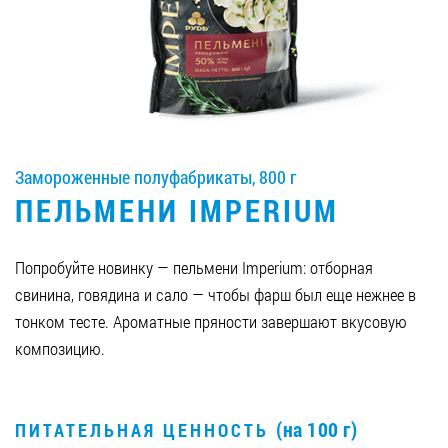
Вакансии
ЗАКАЗАТЬ ПРОДУКЦИЮ «РУДЬ»:
Замороженные полуфабрикаты, 800 г
СТАТЬ ПАРТНЕРОМ
ПЕЛЬМЕНИ IMPERIUM
0412 48 28 17
0412 42 29 23
Попробуйте новинку — пельмени Imperium: отборная
свинина, говядина и сало — чтобы фарш был еще нежнее в
тонком тесте. Ароматные пряности завершают вкусовую
композицию.
(на 100 г)
ПИТАТЕЛЬНАЯ ЦЕННОСТЬ