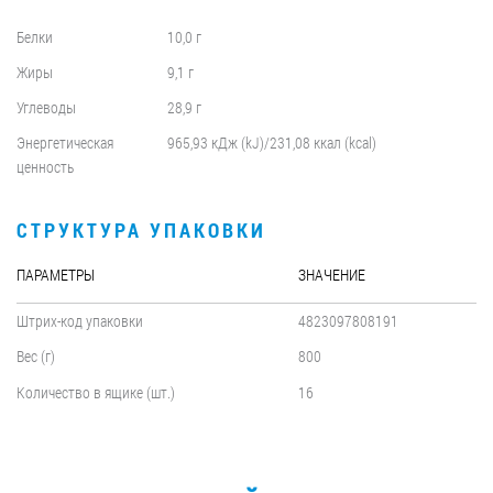
Белки
10,0 г
Жиры
9,1 г
Углеводы
28,9 г
Энергетическая
965,93 кДж (kJ)/231,08 ккал (kcal)
ценность
СТРУКТУРА УПАКОВКИ
ПАРАМЕТРЫ
ЗНАЧЕНИЕ
Штрих-код упаковки
4823097808191
Вес (г)
800
Количество в ящике (шт.)
16