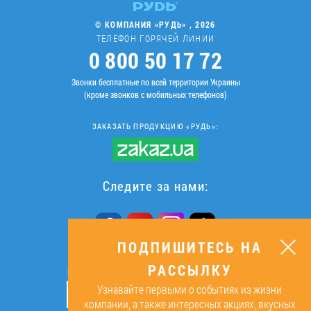
© КОМПАНИЯ «РУДЬ» , 2026
ТЕЛЕФОН ГОРЯЧЕЙ ЛИНИИ
0 800 50 17 72
Звонки бесплатные по всей территории Украины
(кроме звонков с мобильных телефонов)
ЗАКАЗАТЬ ПРОДУКЦИЮ «РУДЬ»:
Следите за нами:
ПОДПИШИТЕСЬ НА
РАССЫЛКУ
ПОДПИШИТЕСЬ НА РАССЫЛКУ
Узнавайте первыми о событиях из жизни
ОК
компании, а также интересных акциях, вкусных