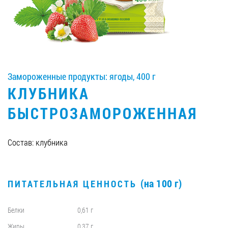
Вакансии
ЗАКАЗАТЬ ПРОДУКЦИЮ «РУДЬ»:
Замороженные продукты: ягоды, 400 г
КЛУБНИКА
СТАТЬ ПАРТНЕРОМ
БЫСТРОЗАМОРОЖЕННАЯ
0412 48 28 17
0412 42 29 23
Состав: клубника
(на 100 г)
ПИТАТЕЛЬНАЯ ЦЕННОСТЬ
Белки
0,61 г
Жиры
0,37 г