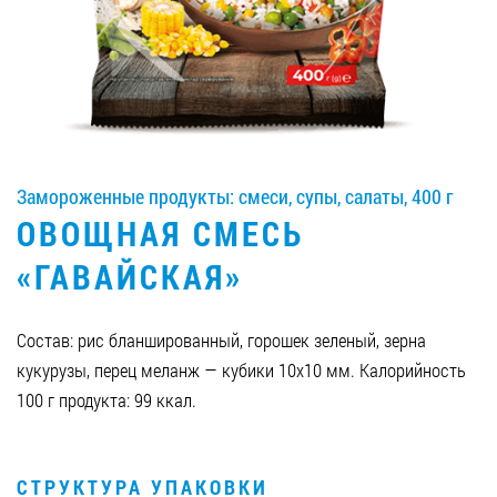
Вакансии
ЗАКАЗАТЬ ПРОДУКЦИЮ «РУДЬ»:
Замороженные продукты: смеси, супы, салаты, 400 г
СТАТЬ ПАРТНЕРОМ
ОВОЩНАЯ СМЕСЬ
0412 48 28 17
«ГАВАЙСКАЯ»
0412 42 29 23
Состав: рис бланшированный, горошек зеленый, зерна
кукурузы, перец меланж — кубики 10х10 мм. Калорийность
100 г продукта: 99 ккал.
СТРУКТУРА УПАКОВКИ