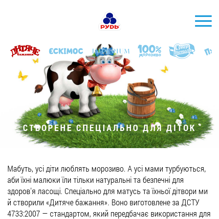
УКР
БРЕНДИ
ПРОДУКЦІЯ
КОМПАНІЯ
СПОЖИВАЧАМ
СТВОРЕНЕ СПЕЦІАЛЬНО ДЛЯ ДІТОК
АКЦІЇ
ПРЕС-ЦЕНТР
Мабуть, усі діти люблять морозиво. А усі мами турбуються,
ХОРЕКА
аби їхні малюки їли тільки натуральні та безпечні для
здоров'я ласощі. Спеціально для матусь та їхньої дітвори ми
Тендерні закупівлі
й створили «Дитяче бажання». Воно виготовлене за ДСТУ
4733:2007 — стандартом, який передбачає використання для
Контакти