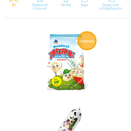
Всі
Вафельний
Вагове
Відра
Заморожені
стаканчик
напівфабрикати
Новинка