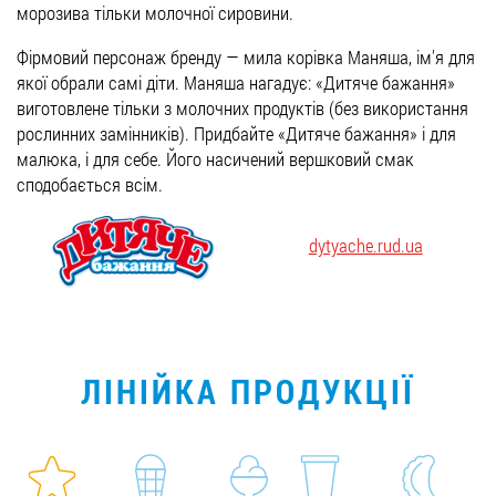
морозива тільки молочної сировини.
Вакансії
Фірмовий персонаж бренду — мила корівка Маняша, ім'я для
якої обрали самі діти. Маняша нагадує: «Дитяче бажання»
ЗАМОВИТИ ПРОДУКЦІЮ «РУДЬ»:
виготовлене тільки з молочних продуктів (без використання
рослинних замінників). Придбайте «Дитяче бажання» і для
малюка, і для себе. Його насичений вершковий смак
сподобається всім.
СТАТИ ПАРТНЕРОМ
dytyache.rud.ua
0412 48 28 17
0412 42 29 23
ЛІНІЙКА ПРОДУКЦІЇ