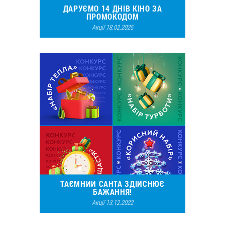
ДАРУЄМО 14 ДНІВ КІНО ЗА
ПРОМОКОДОМ
Акції 18.02.2025
9341
3
ТАЄМНИЙ САНТА ЗДІЙСНЮЄ
БАЖАННЯ!
Акції 13.12.2022
13677
14