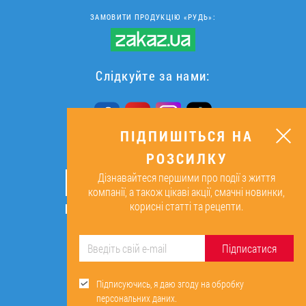
ЗАМОВИТИ ПРОДУКЦІЮ «РУДЬ»:
Слідкуйте за нами:
ПІДПИШІТЬСЯ НА
РОЗСИЛКУ
ПІДПИШІТЬСЯ НА РОЗСИЛКУ
Дізнавайтеся першими про події з життя
ОК
компанії, а також цікаві акції, смачні новинки,
корисні статті та рецепти.
Підписуючись, я даю згоду на
обробку персональних даних.
Підписатися
Підписуючись, я даю згоду на обробку
персональних даних.