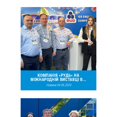
12298
3
КОМПАНІЯ «РУДЬ» НА
МІЖНАРОДНІЙ ВИСТАВЦІ В...
Новини 04.06.2024
13525
3