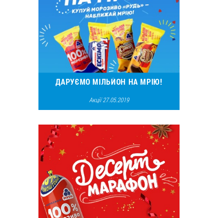
ДАРУЄМО МІЛЬЙОН НА МРІЮ!
Акції 27.05.2019
54537
530