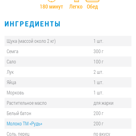
180 минут
Легко
Обед
ИНГРЕДИЕНТЫ
Щука (массой около 2 кг)
1 шт.
Семга
300 г
Сало
100 г
Лук
2 шт.
Яйца
1 шт.
Морковь
1 шт.
Растительное масло
для жарки
Белый батон
200 г
Молоко ТМ «Рудь»
200 г
Соль, перец
по вкусу