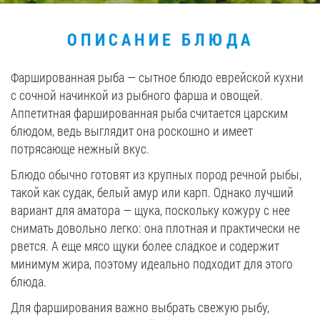
Вакансии
ОПИСАНИЕ БЛЮДА
ЗАКАЗАТЬ ПРОДУКЦИЮ «РУДЬ»:
Фаршированная рыба — сытное блюдо еврейской кухни
с сочной начинкой из рыбного фарша и овощей.
Аппетитная фаршированная рыба считается царским
блюдом, ведь выглядит она роскошно и имеет
СТАТЬ ПАРТНЕРОМ
потрясающе нежный вкус.
0412 48 28 17
Блюдо обычно готовят из крупных пород речной рыбы,
0412 42 29 23
такой как судак, белый амур или карп. Однако лучший
вариант для аматора — щука, поскольку кожуру с нее
снимать довольно легко: она плотная и практически не
рвется. А еще мясо щуки более сладкое и содержит
минимум жира, поэтому идеально подходит для этого
блюда.
Для фарширования важно выбрать свежую рыбу,