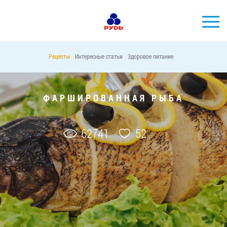
Рецепты
Интересные статьи
Здоровое питание
БРЕНДЫ
ПРОДУКЦИЯ
ФАРШИРОВАННАЯ РЫБА
КОМПАНИЯ
ПОТРЕБИТЕЛЯМ
62741
52
АКЦИИ
ПРЕСС-ЦЕНТР
ХОРЕКА
Тендерные закупки
Контакты