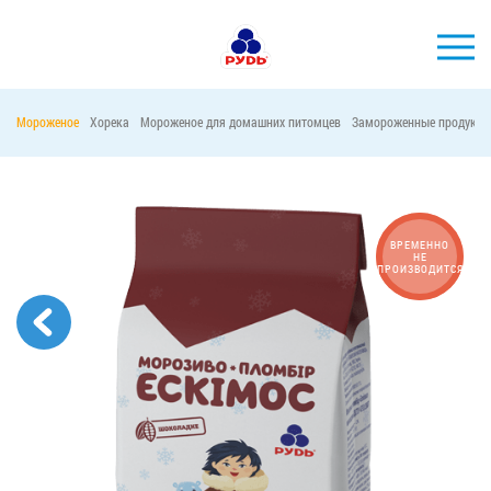
Мороженое
Хорека
Мороженое для домашних питомцев
Замороженные продукты
БРЕНДЫ
ПРОДУКЦИЯ
КОМПАНИЯ
ВРЕМЕННО
НЕ
ПРОИЗВОДИТСЯ
ПОТРЕБИТЕЛЯМ
АКЦИИ
ПРЕСС-ЦЕНТР
ХОРЕКА
Тендерные закупки
Контакты