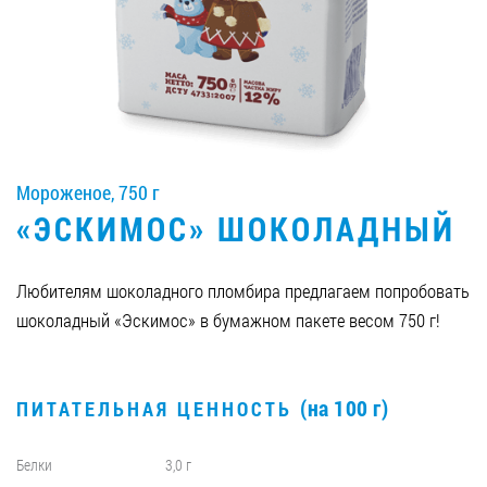
Вакансии
ЗАКАЗАТЬ ПРОДУКЦИЮ «РУДЬ»:
Мороженое, 750 г
СТАТЬ ПАРТНЕРОМ
«ЭСКИМОС» ШОКОЛАДНЫЙ
0412 48 28 17
0412 42 29 23
Любителям шоколадного пломбира предлагаем попробовать
шоколадный «Эскимос» в бумажном пакете весом 750 г!
(на 100 г)
ПИТАТЕЛЬНАЯ ЦЕННОСТЬ
Белки
3,0 г