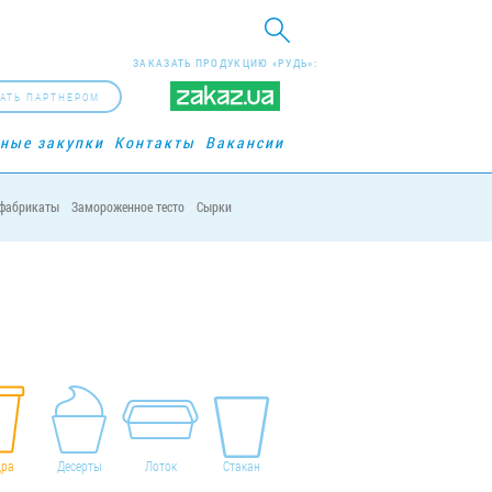
ЗАКАЗАТЬ ПРОДУКЦИЮ «РУДЬ»:
АТЬ ПАРТНЕРОМ
рные закупки
Контакты
Вакансии
фабрикаты
Замороженное тесто
Сырки
дра
Десерты
Лоток
Стакан