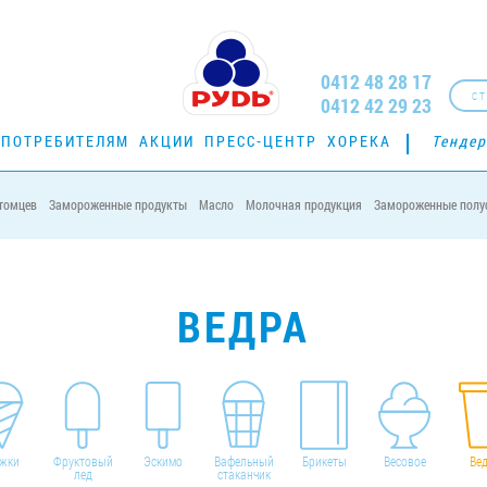
0412 48 28 17
СТ
0412 42 29 23
ПОТРЕБИТЕЛЯМ
АКЦИИ
ПРЕСС-ЦЕНТР
ХОРЕКА
Тенде
томцев
Замороженные продукты
Масло
Молочная продукция
Замороженные полу
ра
ВЕДРА
жки
Фруктовый
Эскимо
Вафельный
Брикеты
Весовое
Ве
лед
стаканчик