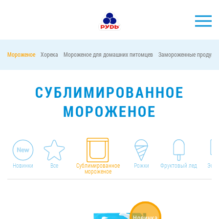
Мороженое
Хорека
Мороженое для домашних питомцев
Замороженные продукт
БРЕНДЫ
ПРОДУКЦИЯ
СУБЛИМИРОВАННОЕ
КОМПАНИЯ
МОРОЖЕНОЕ
ПОТРЕБИТЕЛЯМ
АКЦИИ
ПРЕСС-ЦЕНТР
Новинки
Все
Сублимированное
Рожки
Фруктовый лед
Эски
мороженое
ХОРЕКА
Тендерные закупки
Контакты
Новинка