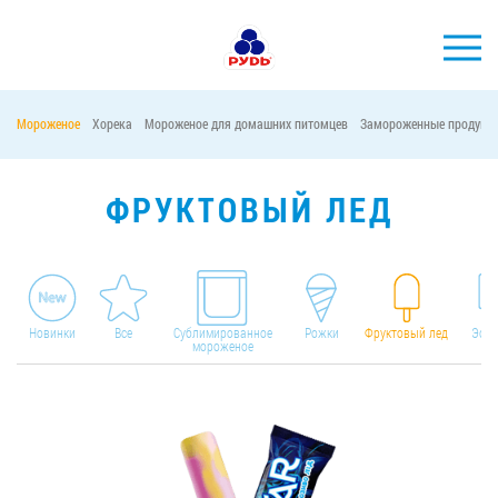
Мороженое
Хорека
Мороженое для домашних питомцев
Замороженные продукт
БРЕНДЫ
ПРОДУКЦИЯ
ФРУКТОВЫЙ ЛЕД
КОМПАНИЯ
ПОТРЕБИТЕЛЯМ
АКЦИИ
Новинки
Все
Сублимированное
Рожки
Фруктовый лед
Эски
мороженое
ПРЕСС-ЦЕНТР
ХОРЕКА
Тендерные закупки
Контакты