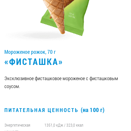
Вакансии
ЗАКАЗАТЬ ПРОДУКЦИЮ «РУДЬ»:
Мороженое рожок, 70 г
СТАТЬ ПАРТНЕРОМ
«ФИСТАШКА»
0412 48 28 17
0412 42 29 23
Эксклюзивное фисташковое мороженое с фисташковым
соусом.
(на 100 г)
ПИТАТЕЛЬНАЯ ЦЕННОСТЬ
Энергетическая
1351,0 кДж / 323,0 ккал