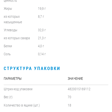
ценность
Жиры
19,9 г
из которых
8,7 г
насыщенные
Углеводы
32,0 г
из которых сахара
21,3 г
Белки
4,0 г
Соль
0,14 г
СТРУКТУРА УПАКОВКИ
ПАРАМЕТРЫ
ЗНАЧЕНИЕ
Штрих-код упаковки
4820015169112
Вес (г)
70
Количество в ящике (шт.)
18