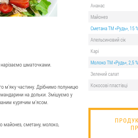
Ананас
Майонез
Сметана ТМ «Рудь», 15 
Апельсиновий сік
Карі
Молоко ТМ «Рудь», 2,5 
і нарізаємо шматочками.
Зелений салат
Кокосові пластівці
го м'яку частину. Дрібнимо полуницю
 мандарини на дольки. Змішуємо у
різаним курячим м'ясом.
ПРОДУК
о майонез, сметану, молоко,
П