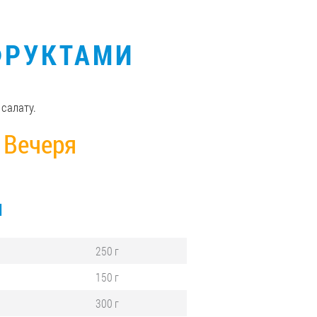
 ФРУКТАМИ
 салату.
Вечеря
И
250 г
150 г
300 г