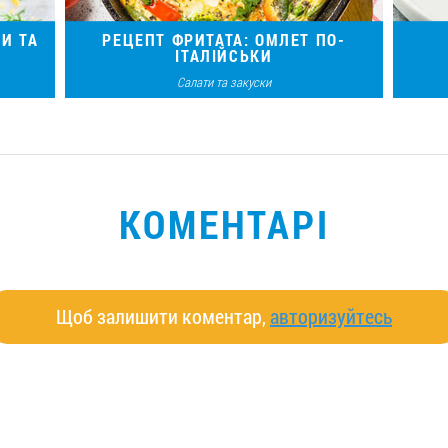
И ТА
РЕЦЕПТ ФРИТАТА: ОМЛЕТ ПО-
ІТАЛІЙСЬКИ
Салати та закуски
го
Почніть новий день смачно й корисно із
Кар
фритати — ніжного овочевого омлету по-
стол
італійськи!
КОМЕНТАРІ
Щоб залишити коментар,
авторизуйтесь