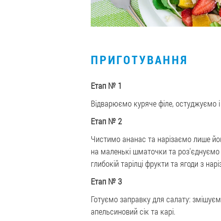
ПРИГОТУВАННЯ
Етап № 1
Відварюємо куряче філе, остуджуємо 
Етап № 2
Чистимо ананас та нарізаємо лише йо
на маленькі шматочки та роз'єднуємо
глибокій тарілці фрукти та ягоди з на
Етап № 3
Готуємо заправку для салату: змішуєм
апельсиновий сік та карі.