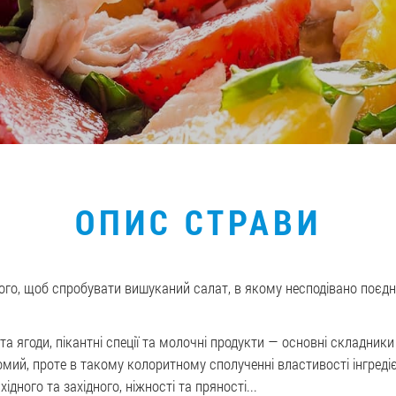
ОПИС СТРАВИ
того, щоб спробувати вишуканий салат, в якому несподівано поєд
 та ягоди, пікантні спеції та молочні продукти — основні складник
омий, проте в такому колоритному сполученні властивості інгреді
дного та західного, ніжності та пряності...