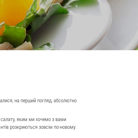
налися, на перший погляд, абсолютно
и салату, яким ми хочемо з вами
єнтів розкриються зовсім по-новому.