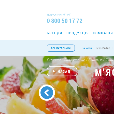
ТЕЛЕФОН ГАРЯЧОЇ ЛІНІЇ
0 800 50 17 72
БРЕНДИ
ПРОДУКЦІЯ
КОМПАНІЯ
Рецепти:
Тісто Kadaif
П
ВСІ МАТЕРІАЛИ
Головна
Споживачам
Рецепти
Сала
/
/
/
М'Я
НАЗАД