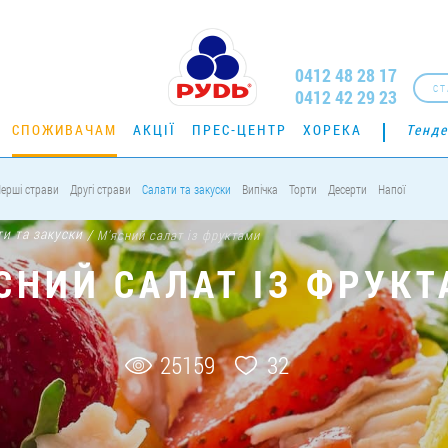
0412 48 28 17
СТ
0412 42 29 23
СПОЖИВАЧАМ
АКЦІЇ
ПРЕС-ЦЕНТР
ХОРЕКА
Тенде
ерші страви
Другі страви
Салати та закуски
Випічка
Торти
Десерти
Напої
ти та закуски
/
М'ясний салат із фруктами
СНИЙ САЛАТ ІЗ ФРУК
25159
32