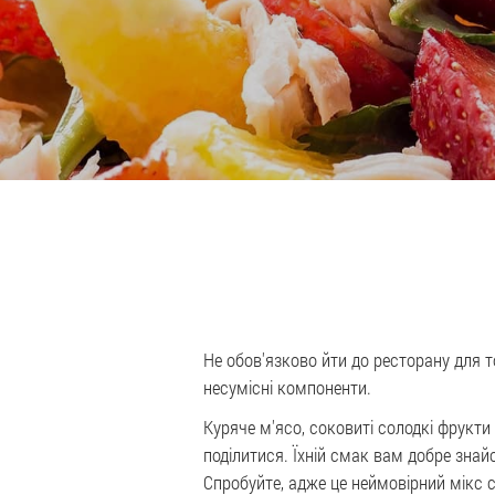
Не обов'язково йти до ресторану для 
несумісні компоненти.
Куряче м'ясо, соковиті солодкі фрукти
поділитися. Їхній смак вам добре знай
Спробуйте, адже це неймовірний мікс схі