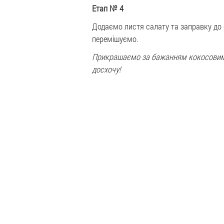
Етап № 4
Додаємо листя салату та заправку до 
перемішуємо.
Прикрашаємо за бажанням кокосовим
досхочу!