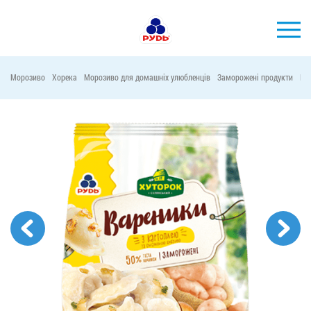
УКР
Морозиво
Хорека
Морозиво для домашніх улюбленців
Заморожені продукти
Ма
БРЕНДИ
ПРОДУКЦІЯ
КОМПАНІЯ
СПОЖИВАЧАМ
АКЦІЇ
ПРЕС-ЦЕНТР
ХОРЕКА
Тендерні закупівлі
Контакти