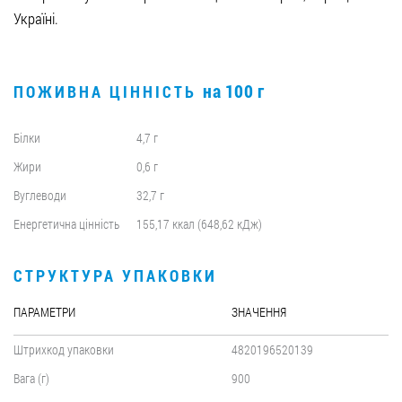
Україні.
на 100 г
ПОЖИВНА ЦІННІСТЬ
Білки
4,7 г
Жири
0,6 г
Вуглеводи
32,7 г
Енергетична цінність
155,17 ккал (648,62 кДж)
СТРУКТУРА УПАКОВКИ
ПАРАМЕТРИ
ЗНАЧЕННЯ
Штрихкод упаковки
4820196520139
Вага (г)
900