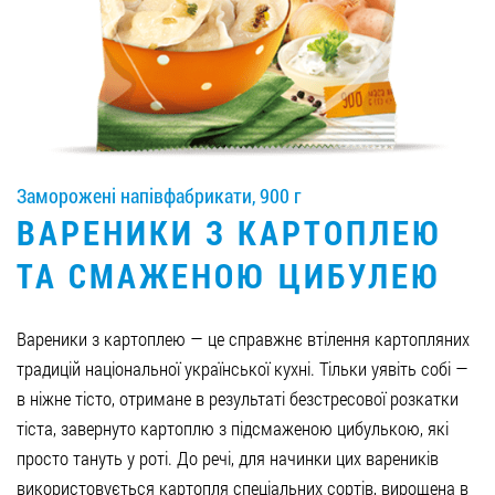
Вакансії
ЗАМОВИТИ ПРОДУКЦІЮ «РУДЬ»:
Заморожені напівфабрикати, 900 г
СТАТИ ПАРТНЕРОМ
ВАРЕНИКИ З КАРТОПЛЕЮ
0412 48 28 17
ТА СМАЖЕНОЮ ЦИБУЛЕЮ
0412 42 29 23
Вареники з картоплею — це справжнє втілення картопляних
традицій національної української кухні. Тільки уявіть собі —
в ніжне тісто, отримане в результаті безстресової розкатки
тіста, завернуто картоплю з підсмаженою цибулькою, які
просто тануть у роті. До речі, для начинки цих вареників
використовується картопля спеціальних сортів, вирощена в