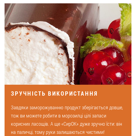
ЗРУЧНІСТЬ ВИКОРИСТАННЯ
Завдяки заморожуванню продукт зберігається довше,
тож ви можете робити в морозилці цілі запаси
корисних ласощів. А ще «СирОК» дуже зручно їсти: він
на паличці, тому руки залишаються чистими!