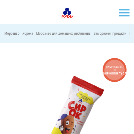
УКР
Морозиво
Хорека
Морозиво для домашніх улюбленців
Заморожені продукти
Ма
БРЕНДИ
ПРОДУКЦІЯ
КОМПАНІЯ
ТИМЧАСОВО
НЕ
ВИРОБЛЯЄТЬСЯ
СПОЖИВАЧАМ
АКЦІЇ
ПРЕС-ЦЕНТР
ХОРЕКА
Тендерні закупівлі
Контакти