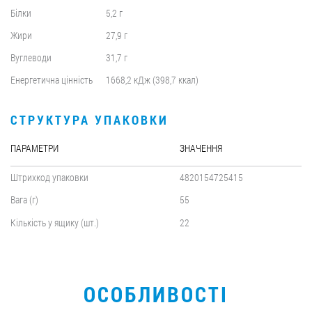
Білки
5,2 г
Жири
27,9 г
Вуглеводи
31,7 г
Енергетична цінність
1668,2 кДж (398,7 ккал)
СТРУКТУРА УПАКОВКИ
ПАРАМЕТРИ
ЗНАЧЕННЯ
Штрихкод упаковки
4820154725415
Вага (г)
55
Кількість у ящику (шт.)
22
ОСОБЛИВОСТІ