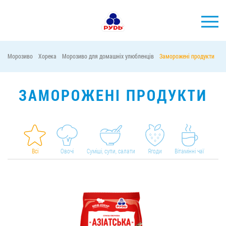
УКР
Морозиво
Хорека
Морозиво для домашніх улюбленців
Заморожені продукти
М
БРЕНДИ
ПРОДУКЦІЯ
ЗАМОРОЖЕНІ ПРОДУКТИ
КОМПАНІЯ
СПОЖИВАЧАМ
АКЦІЇ
Всі
Овочі
Суміші, супи, салати
Ягоди
Вітамінні чаї
ПРЕС-ЦЕНТР
ХОРЕКА
Тендерні закупівлі
Контакти