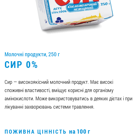
Вакансії
ЗАМОВИТИ ПРОДУКЦІЮ «РУДЬ»:
Молочні продукти, 250 г
СТАТИ ПАРТНЕРОМ
СИР 0%
0412 48 28 17
0412 42 29 23
Сир — високоякісний молочний продукт. Має високі
споживні властивості, вміщує корисні для організму
амінокислоти. Може використовуватись в деяких дієтах і при
лікуванні захворювань системи травлення.
на 100 г
ПОЖИВНА ЦІННІСТЬ