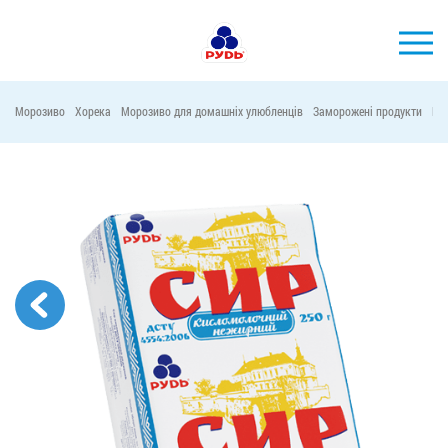
УКР
Морозиво
Хорека
Морозиво для домашніх улюбленців
Заморожені продукти
Ма
БРЕНДИ
ПРОДУКЦІЯ
КОМПАНІЯ
СПОЖИВАЧАМ
АКЦІЇ
ПРЕС-ЦЕНТР
ХОРЕКА
Тендерні закупівлі
Контакти