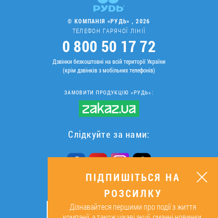
© КОМПАНІЯ «РУДЬ» , 2026
ТЕЛЕФОН ГАРЯЧОЇ ЛІНІЇ
0 800 50 17 72
Дзвінки безкоштовні на всій території України
(крім дзвінків з мобільних телефонів)
ЗАМОВИТИ ПРОДУКЦІЮ «РУДЬ»:
Слідкуйте за нами:
ПІДПИШІТЬСЯ НА
РОЗСИЛКУ
ПІДПИШІТЬСЯ НА РОЗСИЛКУ
Дізнавайтеся першими про події з життя
ОК
компанії, а також цікаві акції, смачні новинки,