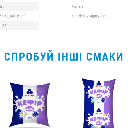
Вага (г)
,0 г
67 кДж(40 ккал)
Кількість у ящику (шт.)
,13 г
СПРОБУЙ ІНШІ СМАКИ