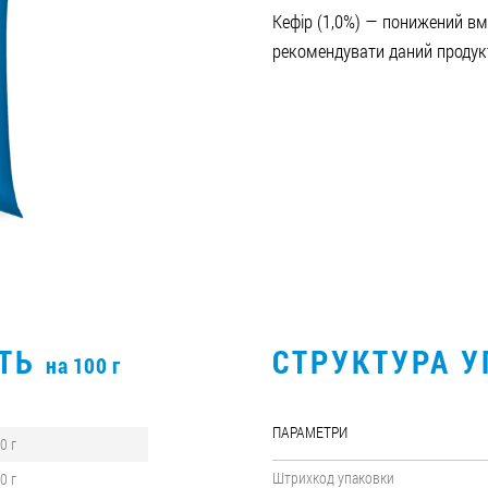
Кефір (1,0%) — понижений вм
рекомендувати даний продукт
СТЬ
СТРУКТУРА 
на 100 г
ПАРАМЕТРИ
,0 г
Штрихкод упаковки
,0 г