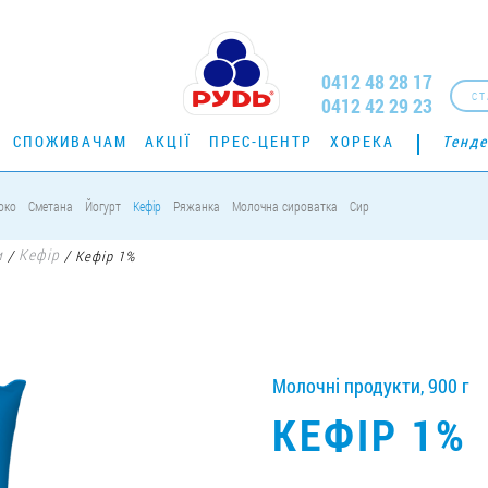
0412 48 28 17
СТ
0412 42 29 23
СПОЖИВАЧАМ
АКЦІЇ
ПРЕС-ЦЕНТР
ХОРЕКА
Тенде
око
Сметана
Йогурт
Кефір
Ряжанка
Молочна сироватка
Сир
и
Кефір
/
/
Кефір 1%
Молочні продукти, 900 г
КЕФІР 1%