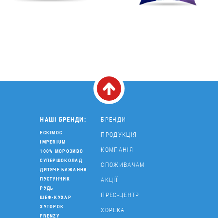
НАШІ БРЕНДИ:
БРЕНДИ
ЕСКІМОС
ПРОДУКЦІЯ
IMPERIUM
КОМПАНІЯ
100% МОРОЗИВО
СУПЕРШОКОЛАД
СПОЖИВАЧАМ
ДИТЯЧЕ БАЖАННЯ
АКЦІЇ
ПУСТУНЧИК
РУДЬ
ПРЕС-ЦЕНТР
ШЕФ-КУХАР
ХУТОРОК
ХОРЕКА
FRENZY