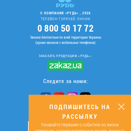
© КОМПАНИЯ «РУДЬ» , 2026
ТЕЛЕФОН ГОРЯЧЕЙ ЛИНИИ
0 800 50 17 72
Звонки бесплатные по всей территории Украины
(кроме звонков с мобильных телефонов)
ЗАКАЗАТЬ ПРОДУКЦИЮ «РУДЬ»:
Следите за нами:
ПОДПИШИТЕСЬ НА
РАССЫЛКУ
ПОДПИШИТЕСЬ НА РАССЫЛКУ
Узнавайте первыми о событиях из жизни
ОК
компании, а также интересных акциях, вкусных