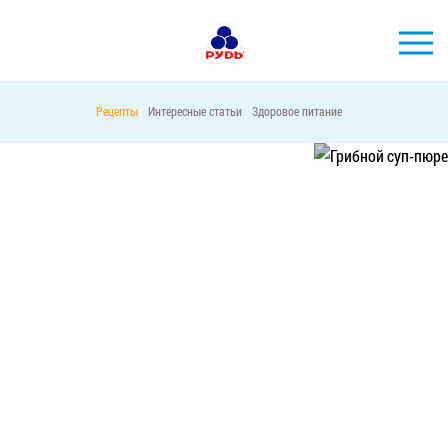
Рецепты
Интересные статьи
Здоровое питание
БРЕНДЫ
ПРОДУКЦИЯ
СУП-ПЮРЕ С ГРИБАМИ
КОМПАНИЯ
ПОТРЕБИТЕЛЯМ
26251
11
АКЦИИ
ПРЕСС-ЦЕНТР
ХОРЕКА
Тендерные закупки
Контакты