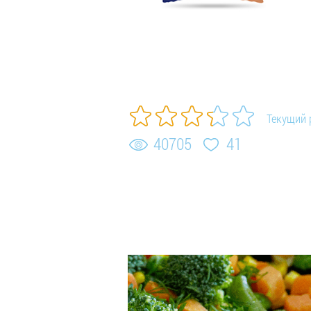
Текущий 
40705
41