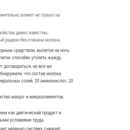
ожительно влияет не только на
войства давно известны,
ый рацион без стакана молока.
орным средством, выпитое на ночь
питок способен утолять жажду.
т договориться, но все же
обнаружили, что состав молока
неральных солей, 20 аминокислот, 20
нство макро- и микроэлементов,
.
чени как диетический продукт и
лыми условиями труда.
вает нервную систему, снижает