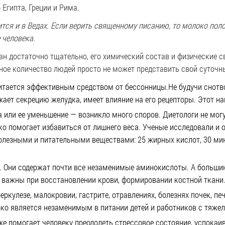
Египта, Греции и Рима.
ится и в Ведах. Если верить священному писанию, то молоко пол
 человека.
ан достаточно тщательно, его химический состав и физические с
ное количество людей просто не может представить свой суточн
итается эффективным средством от бессонницы.Не будучи снотв
ает секрецию желудка, имеет влияние на его рецепторы. Этот на
 или ее уменьшение — возникло много споров. Диетологи не могу
ко помогает избавиться от лишнего веса. Ученые исследовали и 
полезными и питательными веществами:
25 жирных кислот, 30 ми
. Они содержат почти все незаменимые аминокислоты.
А больши
важны при восстановлении крови, формировании костной ткани
ркулезе, малокровии, гастрите, отравлениях, болезнях почек, пе
ко является незаменимым в питании детей и работников с тяже
же помогает человеку преодолеть стрессовое состояние, успокаи