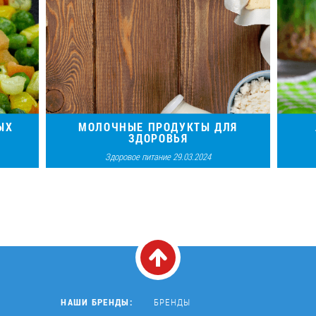
ЫХ
МОЛОЧНЫЕ ПРОДУКТЫ ДЛЯ
ЗДОРОВЬЯ
Здоровое питание 29.03.2024
ся от
Говорят, что незаменимых не бывает.
Уже 
ько
Решимся, Вас в этом разуверить.
для 
ши
диет
НАШИ БРЕНДЫ:
БРЕНДЫ