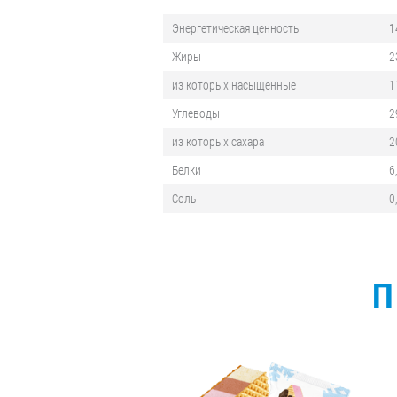
Энергетическая ценность
1
Жиры
2
из которых насыщенные
1
Углеводы
2
из которых сахара
2
Белки
6
Соль
0
П