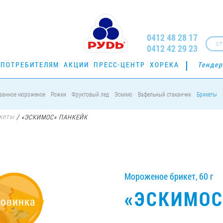
0412 48 28 17
СТ
0412 42 29 23
ПОТРЕБИТЕЛЯМ
АКЦИИ
ПРЕСС-ЦЕНТР
ХОРЕКА
Тенде
ванное мороженое
Рожки
Фруктовый лед
Эскимо
Вафельный стаканчик
Брикеты
кеты
/
«ЭСКИМОС» ПАНКЕЙК
Мороженое брикет, 60 г
«ЭСКИМОС
овинка