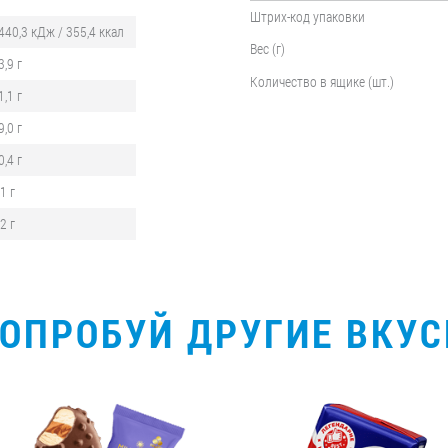
Штрих-код упаковки
440,3 кДж / 355,4 ккал
Вес (г)
3,9 г
Количество в ящике (шт.)
1,1 г
9,0 г
0,4 г
,1 г
,2 г
ОПРОБУЙ ДРУГИЕ ВКУ