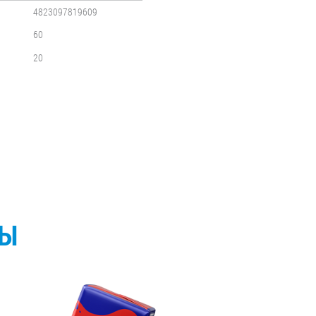
4823097819609
60
20
СЫ