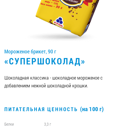
Вакансии
ЗАКАЗАТЬ ПРОДУКЦИЮ «РУДЬ»:
Мороженое брикет, 90 г
СТАТЬ ПАРТНЕРОМ
«СУПЕРШОКОЛАД»
0412 48 28 17
0412 42 29 23
Шоколадная классика - шоколадное мороженое с
добавлением нежной шоколадной крошки.
(на 100 г)
ПИТАТЕЛЬНАЯ ЦЕННОСТЬ
Белки
3,3 г