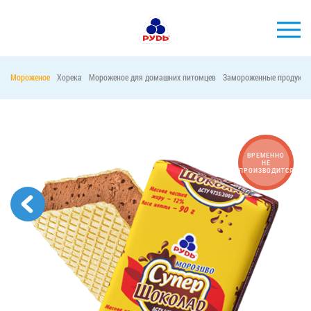
Мороженое
Хорека
Мороженое для домашних питомцев
Замороженные продукты
БРЕНДЫ
ПРОДУКЦИЯ
КОМПАНИЯ
ВРЕМЕННО
НЕ
ПРОИЗВОДИТСЯ
ПОТРЕБИТЕЛЯМ
АКЦИИ
ПРЕСС-ЦЕНТР
ХОРЕКА
Тендерные закупки
Контакты