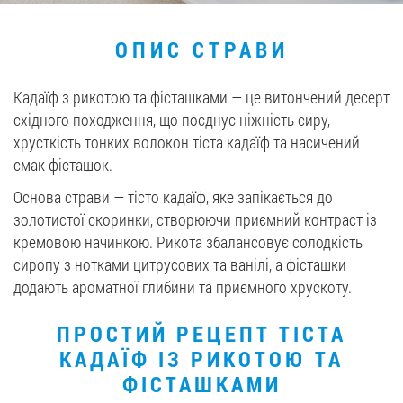
Вакансії
ОПИС СТРАВИ
ЗАМОВИТИ ПРОДУКЦІЮ «РУДЬ»:
Кадаїф з рикотою та фісташками — це витончений десерт
східного походження, що поєднує ніжність сиру,
хрусткість тонких волокон тіста кадаїф та насичений
смак фісташок.
СТАТИ ПАРТНЕРОМ
Основа страви — тісто кадаїф, яке запікається до
0412 48 28 17
золотистої скоринки, створюючи приємний контраст із
0412 42 29 23
кремовою начинкою. Рикота збалансовує солодкість
сиропу з нотками цитрусових та ванілі, а фісташки
додають ароматної глибини та приємного хрускоту.
ПРОСТИЙ РЕЦЕПТ ТІСТА
КАДАЇФ ІЗ РИКОТОЮ ТА
ФІСТАШКАМИ