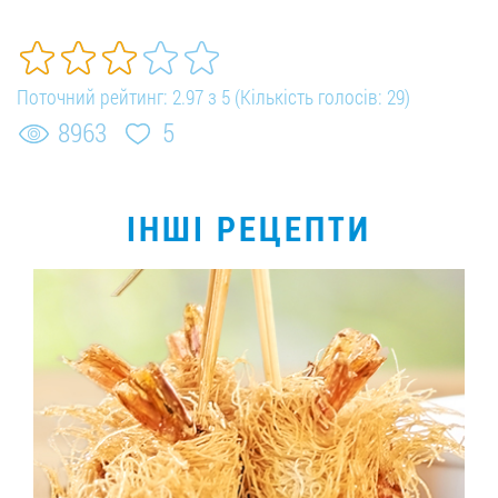
Поточний рейтинг:
2.97
з
5
(Кількість голосів:
29
)
8963
5
ІНШІ РЕЦЕПТИ