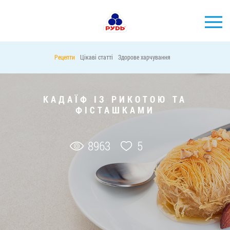
УКР
Рецепти
Цікаві статті
Здорове харчування
БРЕНДИ
ПРОДУКЦІЯ
КАДАЇФ ІЗ РИКОТОЮ ТА
ФІСТАШКАМИ
КОМПАНІЯ
СПОЖИВАЧАМ
8963
5
АКЦІЇ
ПРЕС-ЦЕНТР
ХОРЕКА
Тендерні закупівлі
Контакти