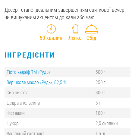
Десерт стане ідеальним завершенням святкової вечері
чи вишуканим акцентом до кави або чаю.
50 хвилин
Легко
Обід
ІНГРЕДІЄНТИ
Тісто кадаїф ТМ «Рудь»
500 г
Вершкове масло «Рудь», 82,5 %
250 г
Сир рикота
300 г
Цедра апельсина
5 г
Фісташки
100 г
Цукор
2,5 склянки
Ванільний екстракт
1 ч. л.