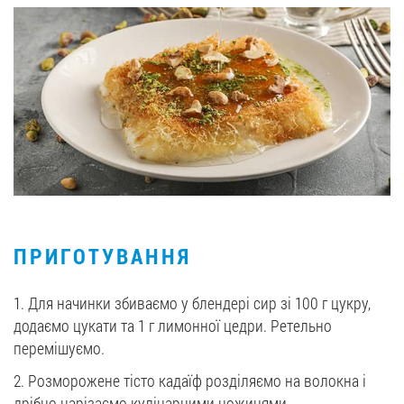
ПРИГОТУВАННЯ
1. Для начинки збиваємо у блендері сир зі 100 г цукру,
додаємо цукати та 1 г лимонної цедри. Ретельно
перемішуємо.
2. Розморожене тісто кадаїф розділяємо на волокна і
дрібно нарізаємо кулінарними ножицями.