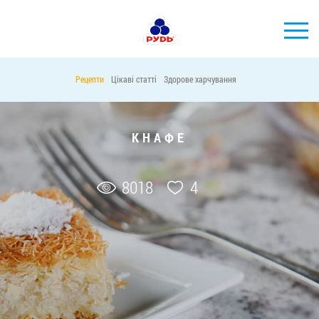
УКР
Рецепти
Цікаві статті
Здорове харчування
БРЕНДИ
ПРОДУКЦІЯ
КНАФЕ
КОМПАНІЯ
СПОЖИВАЧАМ
8018
4
АКЦІЇ
ПРЕС-ЦЕНТР
ХОРЕКА
Тендерні закупівлі
Контакти