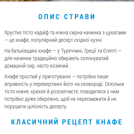
Вакансії
ОПИС СТРАВИ
ЗАМОВИТИ ПРОДУКЦІЮ «РУДЬ»:
Хрустке тісто кадаїф та ніжна сирна начинка з цукатами
— це кнафе, популярний десерт східної кухні.
На батьківщині кнафе — у Туреччині, Греції та Єгипті —
СТАТИ ПАРТНЕРОМ
для начинки традиційно обирають солонуватий
домашній сир, часто козиний.
0412 48 28 17
Кнафе простий у приготуванні — потрібна лише
0412 42 29 23
вправність у перевертанні його на сковороді. Оскільки
тісто ніжне, крихке й розсипчасте, поводитися з ним
потрібно дуже обережно, щоб не пересмажити й не
порушити цілісність десерту.
КЛАСИЧНИЙ РЕЦЕПТ КНАФЕ