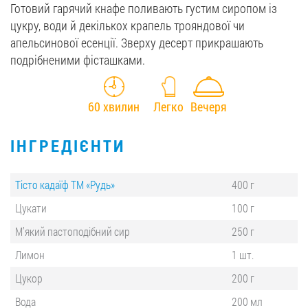
Готовий гарячий кнафе поливають густим сиропом із
цукру, води й декількох крапель трояндової чи
апельсинової есенції. Зверху десерт прикрашають
подрібненими фісташками.
60 хвилин
Легко
Вечеря
ІНГРЕДІЄНТИ
Тісто кадаїф ТМ «Рудь»
400 г
Цукати
100 г
М’який пастоподібний сир
250 г
Лимон
1 шт.
Цукор
200 г
Вода
200 мл