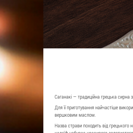
Саганакі — традиційна грецька сирна з
Для її приготування найчастіше викор
вершковим маслом.
Назва страви походить від грецького 
кадаїф набуває красивого золотистого 