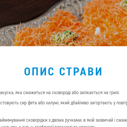
ОПИС СТРАВИ
акуска, яка смажиться на сковороді або запікається на грилі.
истовують сир фета або халумі, який дбайливо загортають у пові
найменування сковорідки з двома ручками, в якій зазвичай і смаж
кольору, а сир — особливої тягучості та аромату.