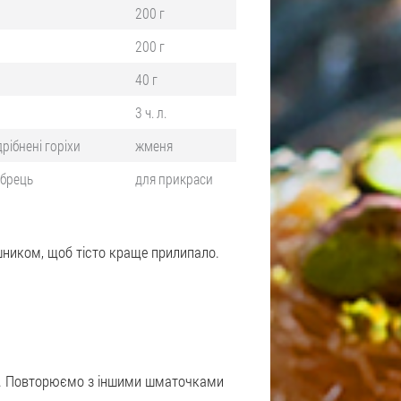
200 г
200 г
40 г
3 ч. л.
рібнені горіхи
жменя
ебрець
для прикраси
ником, щоб тісто краще прилипало.
ків. Повторюємо з іншими шматочками