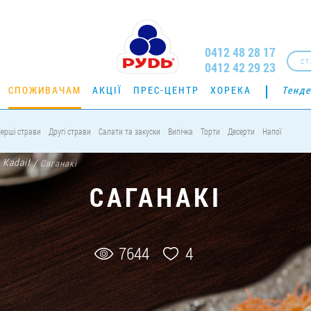
0412 48 28 17
СТ
0412 42 29 23
СПОЖИВАЧАМ
АКЦІЇ
ПРЕС-ЦЕНТР
ХОРЕКА
Тенде
ерші страви
Другі страви
Салати та закуски
Випічка
Торти
Десерти
Напої
 Kadaif
/
Саганакі
САГАНАКІ
7644
4