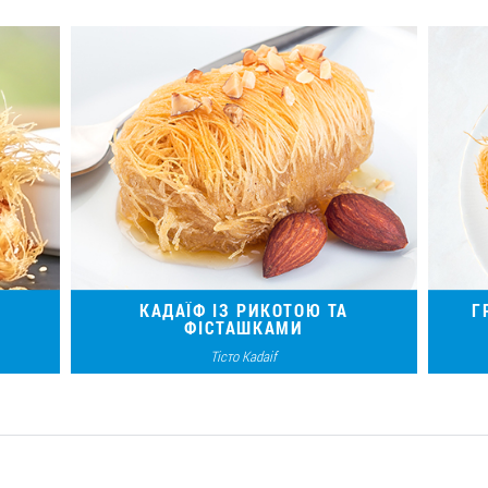
Ф
КАДАЇФ ІЗ РИКОТОЮ ТА
Г
ФІСТАШКАМИ
Тісто Kadaif
кадаїф
Що на десерт? Східні солодощі —
Трад
повітряне тісто кадаїф з начинкою із
тіс
ніжного сиру та запашних фісташок.