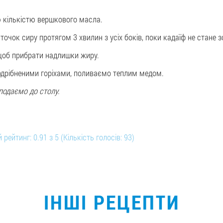
ю кількістю вершкового масла.
чок сиру протягом 3 хвилин з усіх боків, поки кадаїф не стане з
щоб прибрати надлишки жиру.
одрібненими горіхами, поливаємо теплим медом.
одаємо до столу.
 рейтинг:
0.91
з
5
(Кількість голосів:
93
)
ІНШІ РЕЦЕПТИ