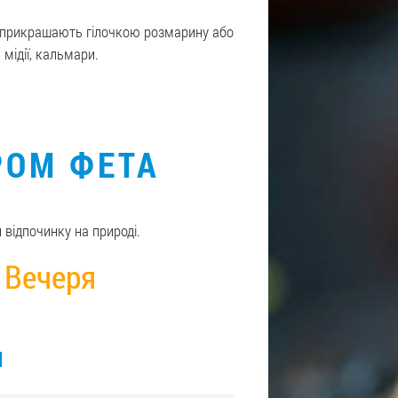
 прикрашають гілочкою розмарину або
мідії, кальмари.
ИРОМ ФЕТА
 відпочинку на природі.
Вечеря
И