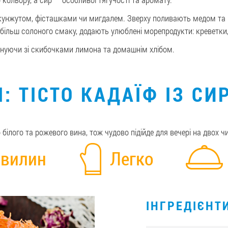
 кунжутом, фісташками чи мигдалем. Зверху поливають медом та
більш солоного смаку, додають улюблені морепродукти: креветки, 
днуючи зі скибочками лимона та домашнім хлібом.
: ТІСТО КАДАЇФ ІЗ С
білого та рожевого вина, тож чудово підійде для вечері на двох чи
хвилин
Легко
ІНГРЕДІЄНТ