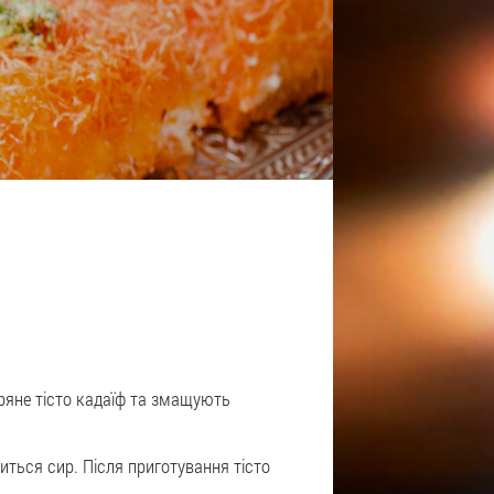
тряне тісто кадаїф та змащують
иться сир. Після приготування тісто