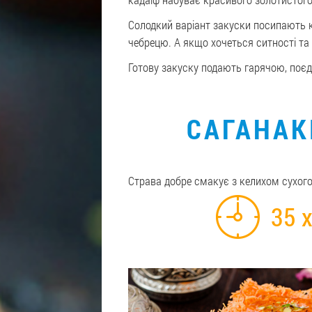
Солодкий варіант закуски посипають
чебрецю. А якщо хочеться ситності та 
Готову закуску подають гарячою, поє
САГАНАКІ
Страва добре смакує з келихом сухого 
35 