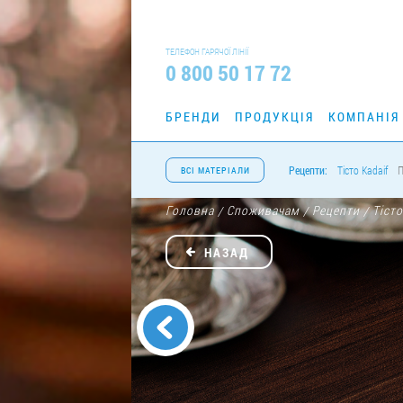
ТЕЛЕФОН ГАРЯЧОЇ ЛІНІЇ
0 800 50 17 72
БРЕНДИ
ПРОДУКЦІЯ
КОМПАНІЯ
Рецепти:
Тісто Kadaif
П
ВСІ МАТЕРІАЛИ
Головна
Споживачам
Рецепти
Тісто
/
/
/
НАЗАД