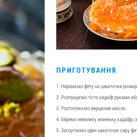
ПРИГОТУВАННЯ
1. Нарізаємо фету на шматочки розмі
2. Розпушуємо тісто кадаїф руками аб
3. Розтоплюємо вершкове масло.
4. Беремо невелику жменьку кадаїфу,
5. Загортаємо один шматочок сиру фет