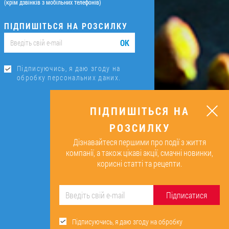
(крім дзвінків з мобільних телефонів)
ПІДПИШІТЬСЯ НА РОЗСИЛКУ
ОК
Підписуючись, я даю згоду на
обробку персональних даних.
ПІДПИШІТЬСЯ НА
РОЗСИЛКУ
Дізнавайтеся першими про події з життя
компанії, а також цікаві акції, смачні новинки,
корисні статті та рецепти.
Підписатися
Підписуючись, я даю згоду на обробку