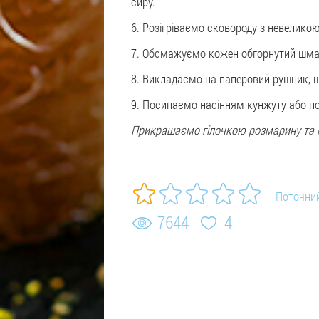
сиру.
6. Розігріваємо сковороду з невелико
7. Обсмажуємо кожен обгорнутий шмато
8. Викладаємо на паперовий рушник, 
9. Посипаємо насінням кунжуту або п
Прикрашаємо гілочкою розмарину та п
Поточний
7644
4