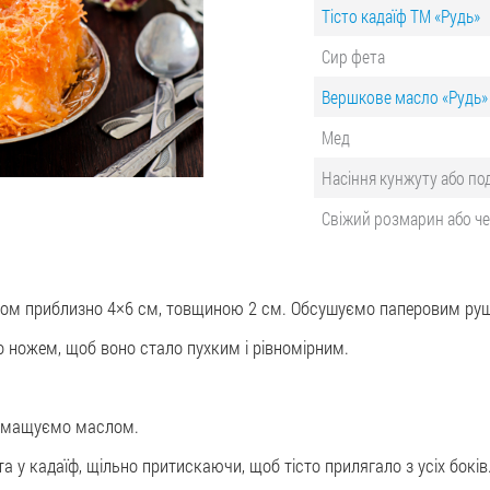
Тісто кадаїф ТМ «Рудь»
Сир фета
Вершкове масло «Рудь»
Мед
Насіння кунжуту або под
Свіжий розмарин або ч
ром приблизно 4×6 см, товщиною 2 см. Обсушуємо паперовим руш
о ножем, щоб воно стало пухким і рівномірним.
 змащуємо маслом.
а у кадаїф, щільно притискаючи, щоб тісто прилягало з усіх бо