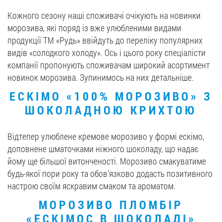
Кожного сезону наші споживачі очікують на новинки
Вакансії
морозива, які поряд із вже
улюбленими видами
продукції
ТМ «Рудь» ввійдуть до переліку популярних
ЗАМОВИТИ ПРОДУКЦІЮ «РУДЬ»:
видів «солодкого холоду». Ось і цього року спеціалісти
компанії пропонують споживачам широкий асортимент
новинок морозива. Зупинимось на них детальніше.
СТАТИ ПАРТНЕРОМ
ЕСКІМО «100% МОРОЗИВО» З
ШОКОЛАДНОЮ КРИХТОЮ
0412 48 28 17
0412 42 29 23
Відтепер улюблене кремове морозиво у формі ескімо,
доповнене шматочками ніжного шоколаду, що надає
йому ще більшої витонченості. Морозиво смакуватиме
будь-якої пори року та обов’язково додасть позитивного
настрою своїм яскравим смаком та ароматом.
МОРОЗИВО ПЛОМБІР
«ЕСКІМОС В ШОКОЛАДІ»