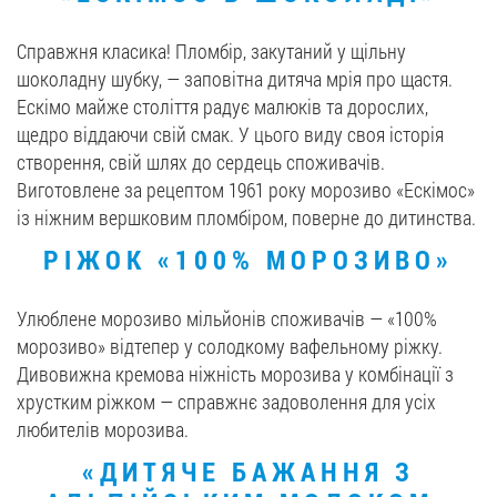
Справжня класика! Пломбір, закутаний у щільну
шоколадну шубку, — заповітна дитяча мрія про щастя.
Ескімо майже століття радує малюків та дорослих,
щедро віддаючи свій смак. У цього виду своя історія
створення, свій шлях до сердець споживачів.
Виготовлене за рецептом 1961 року морозиво «Ескімос»
із ніжним вершковим пломбіром, поверне до дитинства.
РІЖОК «100% МОРОЗИВО»
Улюблене морозиво мільйонів споживачів — «100%
морозиво» відтепер у солодкому вафельному ріжку.
Дивовижна кремова ніжність морозива у комбінації з
хрустким ріжком — справжнє задоволення для усіх
любителів морозива.
«ДИТЯЧЕ БАЖАННЯ З