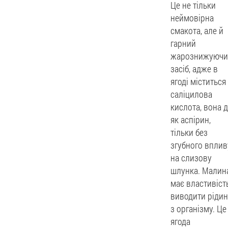
Це не тільки
неймовірна
смакота, але й
гарний
жарознижуючи
засіб, адже в
ягоді міститься
саліцилова
кислота, вона д
як аспірин,
тільки без
згубного вплив
на слизову
шлунка. Малин
має властивіст
виводити рідин
з організму. Це
ягода