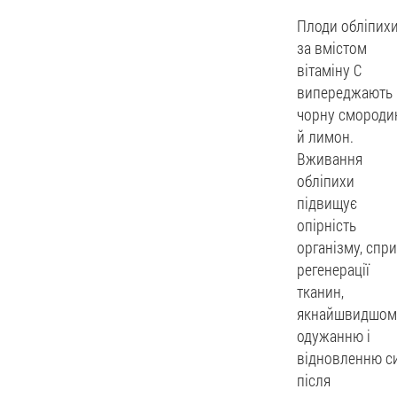
Плоди обліпих
за вмістом
вітаміну С
випереджають
чорну смороди
й лимон.
Вживання
обліпихи
підвищує
опірність
організму, спр
регенерації
тканин,
якнайшвидшом
одужанню і
відновленню с
після