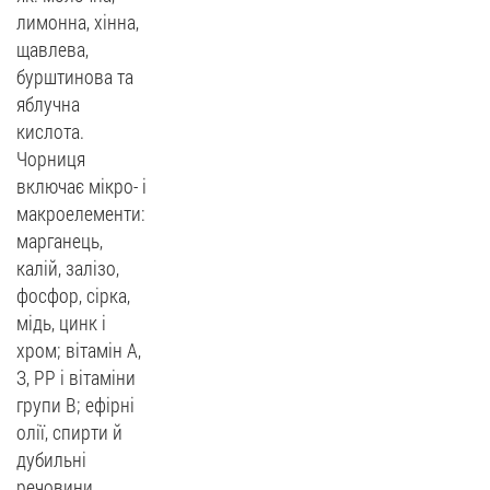
лимонна, хінна,
щавлева,
бурштинова та
яблучна
кислота.
Чорниця
включає мікро- і
макроелементи:
марганець,
калій, залізо,
фосфор, сірка,
мідь, цинк і
хром; вітамін А,
З, РР і вітаміни
групи В; ефірні
олії, спирти й
дубильні
речовини.