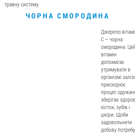
травну систему.
ЧОРНА СМОРОДИНА
Джерело вітам
С — чорна
смородина. Це
вітамін
допомагає
утримувати в
організмі заліз
прискорює
процес одужан
зберігає здоров
кісток, зубів і
шкіри. Щоби
задовольнити
добову потребу