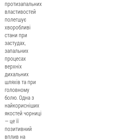
протизапальних
властивостей
полегшує
хворобливі
стани при
застудах,
запальних
процесах
верхніх
дихальних
шляхів та при
головному
болю. Одна з
найкорисніших
якостей чорниці
— це її
позитивний
вплив на