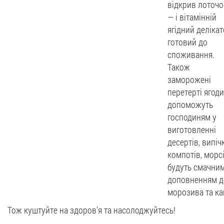
відкрив лоточо
— і вітамінній
ягідний делікат
готовий до
споживання.
Також
заморожені
перетерті ягоди
допоможуть
господиням у
виготовленні
десертів, випіч
компотів, морсі
будуть смачни
доповненням д
морозива та ка
Тож куштуйте на здоров’я та насолоджуйтесь!