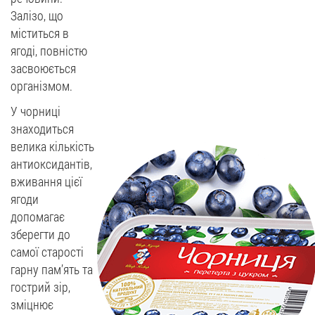
Залізо, що
міститься в
ягоді, повністю
засвоюється
організмом.
У чорниці
знаходиться
велика кількість
антиоксидантів,
вживання цієї
ягоди
допомагає
зберегти до
самої старості
гарну пам’ять та
гострий зір,
зміцнює