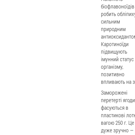
біофлавоноїдів
робить обліпих
сильним
природним
антиоксиданто
Каротиноїди
підвищують
імунний статус
організму,
позитивно
впливають на з
Заморожені
перетерті ягоди
фасуються в
пластикові лот
вагою 250 г. Це
дуже зручно —