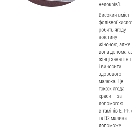
недокрів'ї.
Високий вміст
фолієвої кисло
робить ягоду
воістину
жіночою, адже
вона допомага
жінці завагітні
і виносити
здорового
малюка. Це
також ягода
краси — за
допомогою
вітамінів Е, РР, 
та В2 малина
допоможе