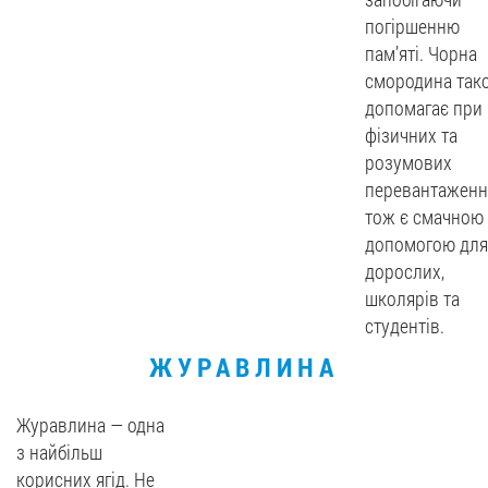
погіршенню
пам’яті. Чорна
смородина так
допомагає при
фізичних та
розумових
перевантаженн
тож є смачною
допомогою для
дорослих,
школярів та
студентів.
ЖУРАВЛИНА
Журавлина — одна
з найбільш
корисних ягід. Не