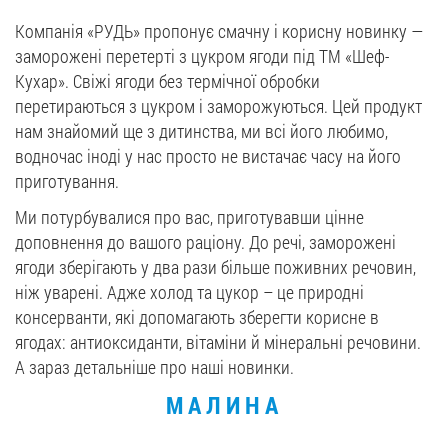
Компанія «РУДЬ» пропонує смачну і корисну новинку —
Вакансії
заморожені перетерті з цукром ягоди під ТМ «Шеф-
Кухар». Свіжі ягоди без термічної обробки
ЗАМОВИТИ ПРОДУКЦІЮ «РУДЬ»:
перетираються з цукром і заморожуються. Цей продукт
нам знайомий ще з дитинства, ми всі його любимо,
водночас іноді у нас просто не вистачає часу на його
приготування.
СТАТИ ПАРТНЕРОМ
Ми потурбувалися про вас, приготувавши цінне
0412 48 28 17
доповнення до вашого раціону. До речі, заморожені
0412 42 29 23
ягоди зберігають у два рази більше поживних речовин,
ніж уварені. Адже холод та цукор – це природні
консерванти, які допомагають зберегти корисне в
ягодах: антиоксиданти, вітаміни й мінеральні речовини.
А зараз детальніше про наші новинки.
МАЛИНА