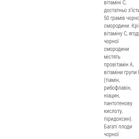
вітаміні С,
достатньо з'їст
50 грамів чорно
смородини. Кр
вітаміну С, ягод
чорної
смородини
містять
провітамін А,
вітаміни групи 
(тіамін,
рибофлавін,
ніацин,
пантотенову
кислоту,
піридоксин).
Багаті плоди
чорної