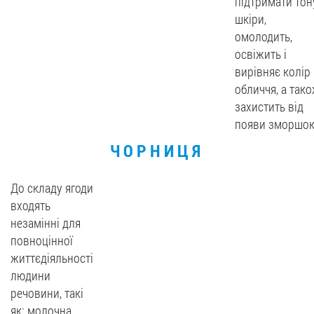
підтримати тон
шкіри,
омолодить,
освіжить і
вирівняє колір
обличчя, а так
захистить від
появи зморшок
ЧОРНИЦЯ
До складу ягоди
входять
незамінні для
повноцінної
життєдіяльності
людини
речовини, такі
як: молочна,