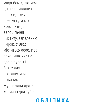
мікробам дістатися
до сечовивідних
шляхів, тому
рекомендуємо
його пити для
запобігання
циститу, запаленню
нирок. У ягоді
міститься особлива
речовина, яка не
дає вірусам і
бактеріям
розвинутися в
організмі.
Журавлина дуже
корисна для зубів.
ОБЛІПИХА