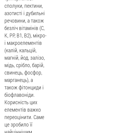
сполуки, пектини,
азотисті і дубильні
речовини, а також
безліч вітамінів (С,
К, РР, В1, В2), мікро-
і макроелементів
(калій, кальцій,
магній, йод, залізо,
мідь, срібло, барій,
свинець, фосфор,
марганець), а
також фітонциди і
біофлавоніди.
Корисність цих
елементів важко
переоцінити. Саме
це зробило її
найціннішим