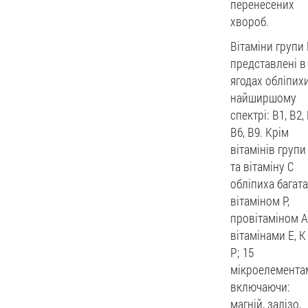
перенесених
хвороб.
Вітаміни групи
представлені в
ягодах обліпих
найширшому
спектрі: В1, В2, 
В6, В9. Крім
вітамінів групи
та вітаміну С
обліпиха багата
вітаміном Р,
провітаміном А
вітамінами Е, К
Р; 15
мікроелемента
включаючи:
магній, залізо,