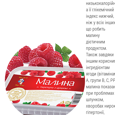
низькокалорійн
а її глікемічний
індекс нижчий,
ніж у всіх інших
що робить
малину
дієтичним
продуктом.
Також завдяки
іншим корисни
інгредієнтам
ягоди (вітаміна
А, групи B, С, РР
малина показа
при проблемах 
шлунком,
хворобах нирок
гіпертонії,