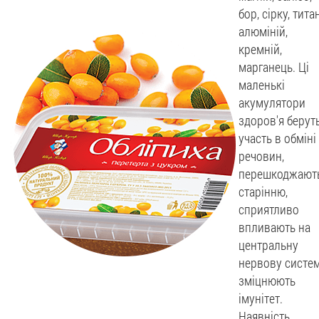
бор, сірку, титан
алюміній,
кремній,
марганець. Ці
маленькі
акумулятори
здоров'я берут
участь в обміні
речовин,
перешкоджают
старінню,
сприятливо
впливають на
центральну
нервову систем
зміцнюють
імунітет.
Наявність