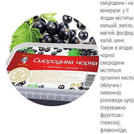
смородини і на
мінерали: у її
ягодах містятьс
кальцій, залізо,
магній, фосфор
калій, цинк.
Також в ягодах
чорної
смородини
містяться
органічні кисл
(яблучна і
лимонна),
різновиди цукр
(переважно
фруктоза і
глюкоза),
флавоноїди,