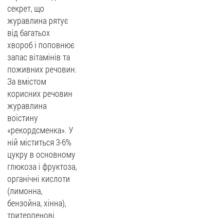
секрет, що
журавлина рятує
від багатьох
хвороб і поповнює
запас вітамінів та
поживних речовин.
За вмістом
корисних речовин
журавлина
воістину
«рекордсменка». У
ній міститься 3-6%
цукру в основному
глюкоза і фруктоза,
органічні кислоти
(лимонна,
бензойна, хінна),
тритерпенові