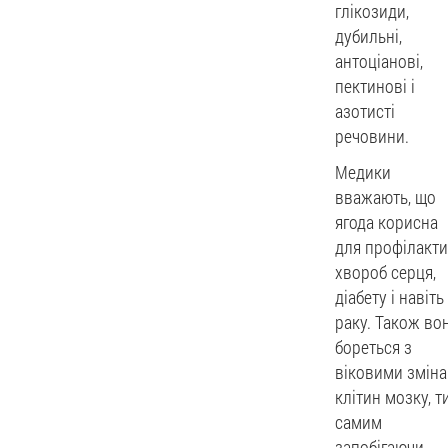
глікозиди,
дубильні,
антоціанові,
пектинові і
азотисті
речовини.
Медики
вважають, що
ягода корисна
для профілакт
хвороб серця,
діабету і навіть
раку. Також во
бореться з
віковими змін
клітин мозку, т
самим
запобігаючи