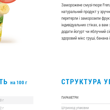
Заморожене смузі-пюре Fren
натуральний продукт у зруч
перетерли і заморозили фрук
індивідуальних стіках, а вам
додати йогурт чи яблучний сі
здоровий мікс груші, банана 
СТЬ
СТРУКТУРА 
на 100 г
ПАРАМЕТРИ
,0 г
Штрихкод упаковки
,2 г