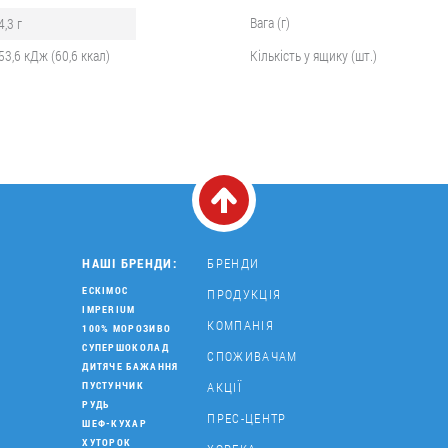
Вага (г)
4,3 г
53,6 кДж (60,6 ккал)
Кількість у ящику (шт.)
НАШІ БРЕНДИ:
БРЕНДИ
ЕСКІМОС
ПРОДУКЦІЯ
IMPERIUM
КОМПАНІЯ
100% МОРОЗИВО
СУПЕРШОКОЛАД
СПОЖИВАЧАМ
ДИТЯЧЕ БАЖАННЯ
АКЦІЇ
ПУСТУНЧИК
РУДЬ
ПРЕС-ЦЕНТР
ШЕФ-КУХАР
ХУТОРОК