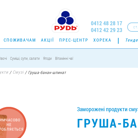
0412 48 28 17
СТ
0412 42 29 23
СПОЖИВАЧАМ
АКЦІЇ
ПРЕС-ЦЕНТР
ХОРЕКА
Тенде
Овочі
Суміші, супи, салати
Ягоди
Вітамінні чаї
укти
Смузі
/
/
Груша-банан-шпинат
Заморожені продукти смузі
ГРУША-Б
ИМЧАСОВО
НЕ
РОБЛЯЄТЬСЯ