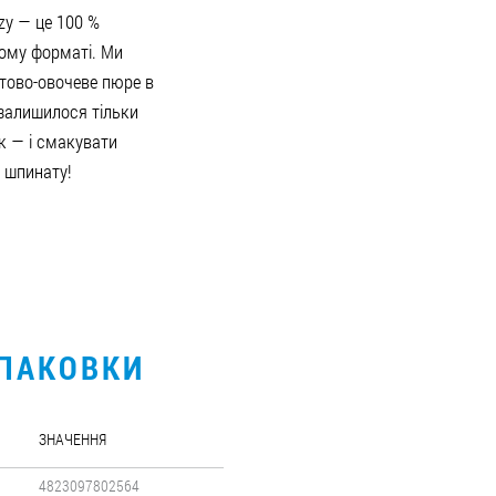
zy — це 100 %
ному форматі. Ми
тово-овочеве пюре в
 залишилося тільки
к — і смакувати
і шпинату!
УПАКОВКИ
ЗНАЧЕННЯ
4823097802564